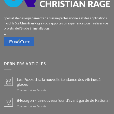
Spécialiste des équipements de cuisine professionnels et des applications
froid, la Sté
Christian Rage
vous apporte son expérience pour réaliser vos
projets, de l’étude à l’installation.
–
DERNIERS ARTICLES
Les Pozzettis: la nouvelle tendance des vitrines à
23
Juin
glaces
sur
Commentaires fermés
Les
Pozzettis:
iHexagon – Le nouveau four d’avant garde de Rational
30
la
Jan
sur
Commentaires fermés
nouvelle
iHexagon
tendance