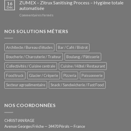
–
ZUMEX – Zitrux Sanitising Process – Hygiène totale
des
16
Le
Déc
automatisée
vitrines
nouveau
à
sur
Commentaires fermés
four
glaces
ZUMEX
d’avant
–
garde
Zitrux
NOS SOLUTIONS MÉTIERS
de
Sanitising
Rational
Process
–
Architecte / Bureau d'études
Bar / Café / Bistrot
Hygiène
totale
Boucherie / Charcuterie / Traiteur
Boulang. / Pâtisserie
automatisée
Collectivités / Cuisine centrale
Cuisine / Hôtel / Restaurant
Food truck
Glacier / Crêperie
Pizzeria
Poissonnerie
Secteur agroalimentaire
Snack / Sandwicherie / Fast Food
NOS COORDONNÉES
CHRISTIAN RAGE
Avenue Georges Frêche — 34470 Pérols — France