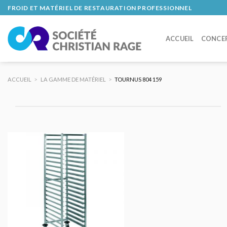
Skip
FROID ET MATÉRIEL DE RESTAURATION PROFESSIONNEL
to
content
ACCUEIL
CONCE
ACCUEIL
>
LA GAMME DE MATÉRIEL
>
TOURNUS 804 159
AJOUTER
AU DEVIS