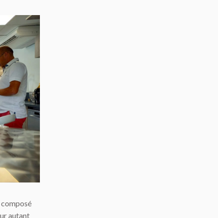
ur composé
our autant