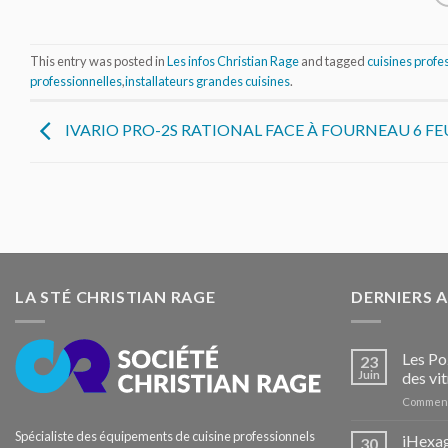
This entry was posted in
Les infos Christian Rage
and tagged
cuisines profe
professionnelles
,
installateurs grandes cuisines
.
IVARIO PRO-2S RATIONAL FACE À FOURNEAU 6 FE
LA STÉ CHRISTIAN RAGE
DERNIERS 
Les Po
23
Juin
des vit
Comment
Spécialiste des équipements de cuisine professionnels
iHexag
30