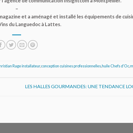
r l’agence de communication Insightcom à Montpellier.
–
magazine et a aménagé et installé les équipements de cuisi
Vins du Languedoc à Lattes
.
ristian Rage installateur
,
conception cuisines professionnelles
,
huile Chefs d'Oc
,
m
LES HALLES GOURMANDES: UNE TENDANCE L