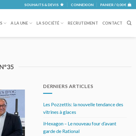
SOUHAITS & DEVIS
CONNEXION
PANIER /
0,00
€
RS
A LA UNE
LA SOCIÉTÉ
RECRUTEMENT
CONTACT
 N°35
DERNIERS ARTICLES
Les Pozzettis: la nouvelle tendance des
vitrines à glaces
iHexagon – Le nouveau four d’avant
garde de Rational