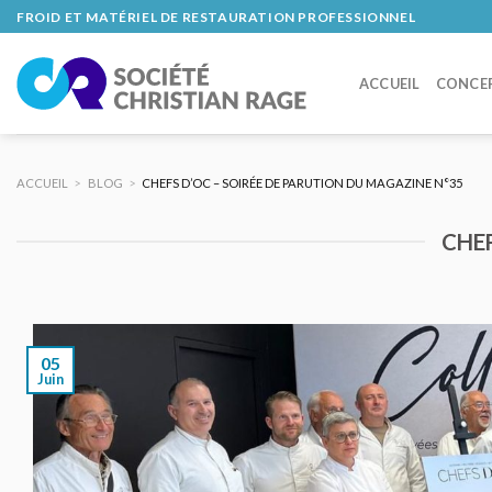
Skip
FROID ET MATÉRIEL DE RESTAURATION PROFESSIONNEL
to
content
ACCUEIL
CONCE
ACCUEIL
>
BLOG
>
CHEFS D’OC – SOIRÉE DE PARUTION DU MAGAZINE N°35
CHEF
05
Juin