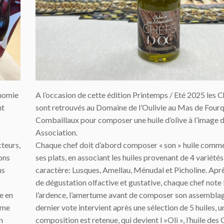
A l’occasion de cette édition Printemps / Eté 2025 les 
onomie
sont retrouvés au Domaine de l’Oulivie au Mas de Four
nt
Combaillaux pour composer une huile d’olive à l’image d
Association.
Chaque chef doit d’abord composer « son » huile comm
cteurs,
ses plats, en associant les huiles provenant de 4 variétés
ons
caractère: Lusques, Amellau, Ménudal et Picholine. Après
ns
de dégustation olfactive et gustative, chaque chef note l
l’ardence, l’amertume avant de composer son assembla
e en
dernier vote intervient après une sélection de 5 huiles, u
ême
composition est retenue, qui devient l »Oli », l’huile des
n