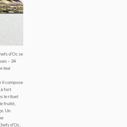
Chefs d’Oc se
ques – 34
e leur
e il compose
 à fort
 le rituel
e fruité,
ge. Un
ne
 Chefs d’Oc,