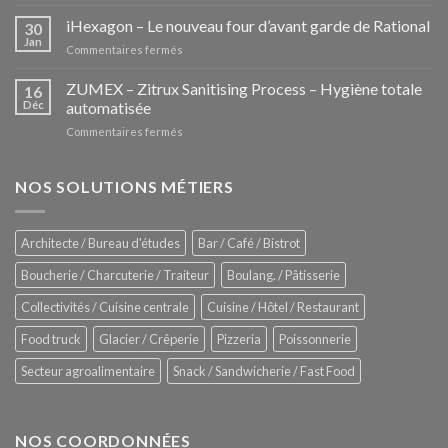
Les
Pozzettis:
iHexagon – Le nouveau four d’avant garde de Rational
30
la
Jan
sur
Commentaires fermés
nouvelle
iHexagon
tendance
–
ZUMEX – Zitrux Sanitising Process – Hygiène totale
des
16
Le
Déc
automatisée
vitrines
nouveau
à
sur
Commentaires fermés
four
glaces
ZUMEX
d’avant
–
garde
Zitrux
NOS SOLUTIONS MÉTIERS
de
Sanitising
Rational
Process
–
Architecte / Bureau d'études
Bar / Café / Bistrot
Hygiène
totale
Boucherie / Charcuterie / Traiteur
Boulang. / Pâtisserie
automatisée
Collectivités / Cuisine centrale
Cuisine / Hôtel / Restaurant
Food truck
Glacier / Crêperie
Pizzeria
Poissonnerie
Secteur agroalimentaire
Snack / Sandwicherie / Fast Food
NOS COORDONNÉES