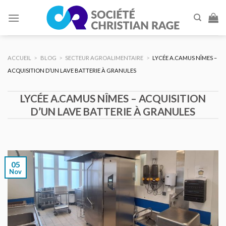
Skip
to
content
ACCUEIL
>
BLOG
>
SECTEUR AGROALIMENTAIRE
>
LYCÉE A.CAMUS NÎMES –
ACQUISITION D’UN LAVE BATTERIE À GRANULES
LYCÉE A.CAMUS NÎMES – ACQUISITION
D’UN LAVE BATTERIE À GRANULES
05
Nov