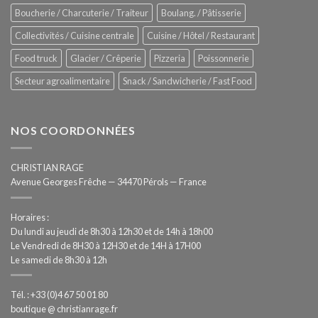
totale
Boucherie / Charcuterie / Traiteur
Boulang. / Pâtisserie
automatisée
Collectivités / Cuisine centrale
Cuisine / Hôtel / Restaurant
Food truck
Glacier / Crêperie
Pizzeria
Poissonnerie
Secteur agroalimentaire
Snack / Sandwicherie / Fast Food
NOS COORDONNÉES
CHRISTIAN RAGE
Avenue Georges Frêche — 34470 Pérols — France
Horaires :
Du lundi au jeudi de 8h30 à 12h30 et de 14h à 18h00
Le Vendredi de 8H30 à 12H30 et de 14H à 17H00
Le samedi de 8h30 à 12h
Tél. : +33 (0)4 67 50 01 80
boutique @ christianrage.fr