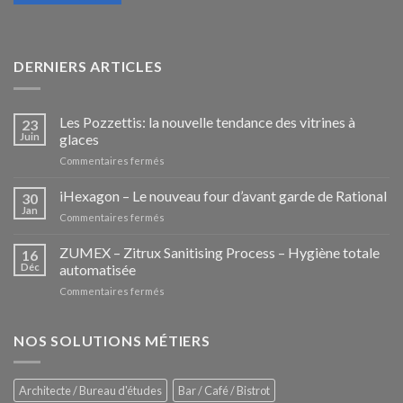
DERNIERS ARTICLES
Les Pozzettis: la nouvelle tendance des vitrines à
23
Juin
glaces
sur
Commentaires fermés
Les
Pozzettis:
iHexagon – Le nouveau four d’avant garde de Rational
30
la
Jan
sur
Commentaires fermés
nouvelle
iHexagon
tendance
–
ZUMEX – Zitrux Sanitising Process – Hygiène totale
des
16
Le
Déc
automatisée
vitrines
nouveau
à
sur
Commentaires fermés
four
glaces
ZUMEX
d’avant
–
garde
Zitrux
NOS SOLUTIONS MÉTIERS
de
Sanitising
Rational
Process
–
Architecte / Bureau d'études
Bar / Café / Bistrot
Hygiène