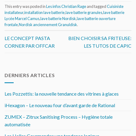
This entry was posted in
Les infos Christian Rage
and tagged
Cuisiniste
installateur
,
installation lave batterie
,
lave batterie granules
,
lave batterie
Lycée Marcel Camus
,
lave batterie Nordisk
,
lave batterie ouverture
frontale
,
Nordisk anciennement Granuldisk
.
LE CONCEPT PASTA
BIEN CHOISIR SA FRITEUSE:
CORNER PAR OFFCAR
LES TUTOS DE CAPIC
DERNIERS ARTICLES
Les Pozzettis: la nouvelle tendance des vitrines à glaces
iHexagon – Le nouveau four d’avant garde de Rational
ZUMEX – Zitrux Sanitising Process – Hygiène totale
automatisée
Les Halles Gourmandes: une tendance logique