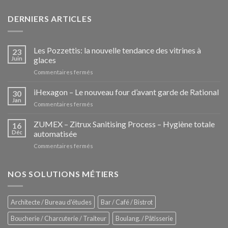
DERNIERS ARTICLES
Les Pozzettis: la nouvelle tendance des vitrines à
23
Juin
glaces
sur
Commentaires fermés
Les
Pozzettis:
iHexagon – Le nouveau four d’avant garde de Rational
30
la
Jan
sur
Commentaires fermés
nouvelle
iHexagon
tendance
–
ZUMEX – Zitrux Sanitising Process – Hygiène totale
des
16
Le
Déc
automatisée
vitrines
nouveau
à
sur
Commentaires fermés
four
glaces
ZUMEX
d’avant
–
garde
Zitrux
NOS SOLUTIONS MÉTIERS
de
Sanitising
Rational
Process
–
Architecte / Bureau d'études
Bar / Café / Bistrot
Hygiène
totale
Boucherie / Charcuterie / Traiteur
Boulang. / Pâtisserie
automatisée