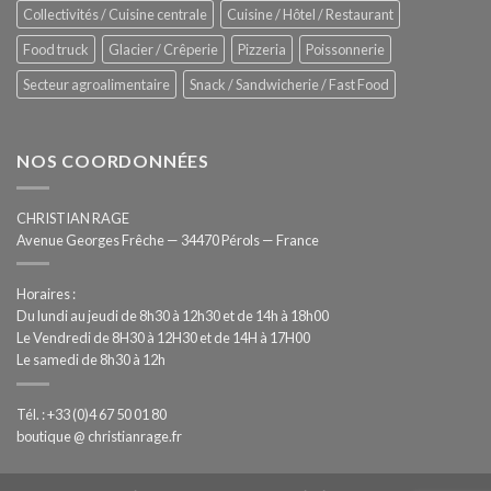
Collectivités / Cuisine centrale
Cuisine / Hôtel / Restaurant
Food truck
Glacier / Crêperie
Pizzeria
Poissonnerie
Secteur agroalimentaire
Snack / Sandwicherie / Fast Food
NOS COORDONNÉES
CHRISTIAN RAGE
Avenue Georges Frêche — 34470 Pérols — France
Horaires :
Du lundi au jeudi de 8h30 à 12h30 et de 14h à 18h00
Le Vendredi de 8H30 à 12H30 et de 14H à 17H00
Le samedi de 8h30 à 12h
Tél. : +33 (0)4 67 50 01 80
boutique @ christianrage.fr