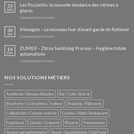
Les Pozzettis: la nouvelle tendance des vitrines à
23
Juin
glaces
sur
Commentaires fermés
Les
Pozzettis:
iHexagon – Le nouveau four d’avant garde de Rational
30
la
Jan
sur
Commentaires fermés
nouvelle
iHexagon
tendance
–
ZUMEX – Zitrux Sanitising Process – Hygiène totale
des
16
Le
Déc
automatisée
vitrines
nouveau
à
sur
Commentaires fermés
four
glaces
ZUMEX
d’avant
–
garde
Zitrux
NOS SOLUTIONS MÉTIERS
de
Sanitising
Rational
Process
–
Architecte / Bureau d'études
Bar / Café / Bistrot
Hygiène
totale
Boucherie / Charcuterie / Traiteur
Boulang. / Pâtisserie
automatisée
Collectivités / Cuisine centrale
Cuisine / Hôtel / Restaurant
Food truck
Glacier / Crêperie
Pizzeria
Poissonnerie
Secteur agroalimentaire
Snack / Sandwicherie / Fast Food