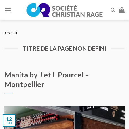
Skip
to
content
ACCUEIL
TITRE DE LA PAGE NON DEFINI
Manita by J et L Pourcel –
Montpellier
12
Juil