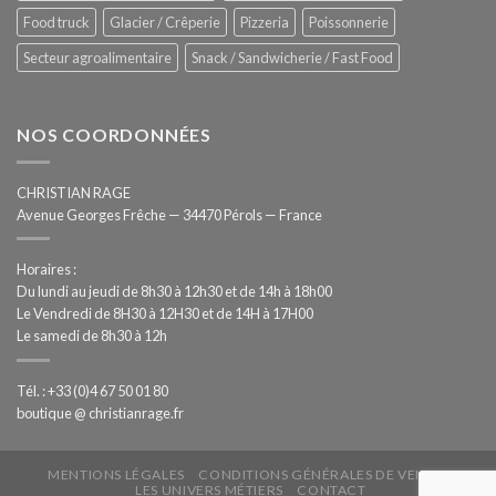
Food truck
Glacier / Crêperie
Pizzeria
Poissonnerie
Secteur agroalimentaire
Snack / Sandwicherie / Fast Food
NOS COORDONNÉES
CHRISTIAN RAGE
Avenue Georges Frêche — 34470 Pérols — France
Horaires :
Du lundi au jeudi de 8h30 à 12h30 et de 14h à 18h00
Le Vendredi de 8H30 à 12H30 et de 14H à 17H00
Le samedi de 8h30 à 12h
Tél. : +33 (0)4 67 50 01 80
boutique @ christianrage.fr
MENTIONS LÉGALES
CONDITIONS GÉNÉRALES DE VENTE
LES UNIVERS MÉTIERS
CONTACT