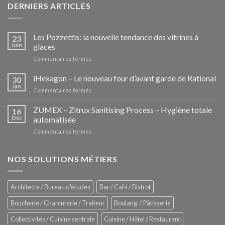
DERNIERS ARTICLES
Les Pozzettis: la nouvelle tendance des vitrines à
23
Juin
glaces
sur
Commentaires fermés
Les
Pozzettis:
iHexagon – Le nouveau four d’avant garde de Rational
30
la
Jan
sur
Commentaires fermés
nouvelle
iHexagon
tendance
–
ZUMEX – Zitrux Sanitising Process – Hygiène totale
des
16
Le
Déc
automatisée
vitrines
nouveau
à
sur
Commentaires fermés
four
glaces
ZUMEX
d’avant
–
garde
Zitrux
NOS SOLUTIONS MÉTIERS
de
Sanitising
Rational
Process
–
Architecte / Bureau d'études
Bar / Café / Bistrot
Hygiène
totale
Boucherie / Charcuterie / Traiteur
Boulang. / Pâtisserie
automatisée
Collectivités / Cuisine centrale
Cuisine / Hôtel / Restaurant