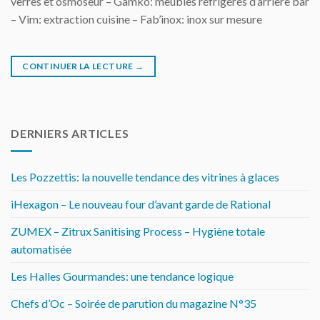
verres et osmoseur – Gamko: meubles réfrigérés d’arrière bar
– Vim: extraction cuisine – Fab’inox: inox sur mesure
CONTINUER LA LECTURE
→
DERNIERS ARTICLES
Les Pozzettis: la nouvelle tendance des vitrines à glaces
iHexagon – Le nouveau four d’avant garde de Rational
ZUMEX – Zitrux Sanitising Process – Hygiène totale
automatisée
Les Halles Gourmandes: une tendance logique
Chefs d’Oc – Soirée de parution du magazine N°35