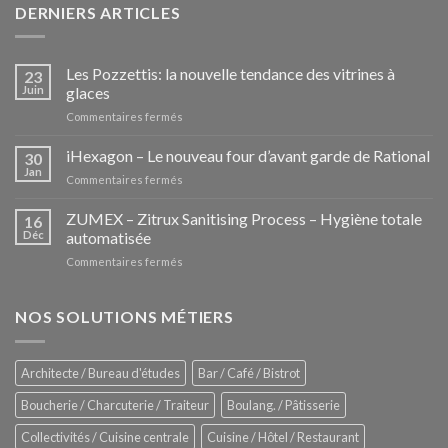
DERNIERS ARTICLES
Les Pozzettis: la nouvelle tendance des vitrines à
23
Juin
glaces
sur
Commentaires fermés
Les
Pozzettis:
iHexagon – Le nouveau four d’avant garde de Rational
30
la
Jan
sur
Commentaires fermés
nouvelle
iHexagon
tendance
–
ZUMEX – Zitrux Sanitising Process – Hygiène totale
des
16
Le
Déc
automatisée
vitrines
nouveau
à
sur
Commentaires fermés
four
glaces
ZUMEX
d’avant
–
garde
Zitrux
NOS SOLUTIONS MÉTIERS
de
Sanitising
Rational
Process
–
Architecte / Bureau d'études
Bar / Café / Bistrot
Hygiène
totale
Boucherie / Charcuterie / Traiteur
Boulang. / Pâtisserie
automatisée
Collectivités / Cuisine centrale
Cuisine / Hôtel / Restaurant