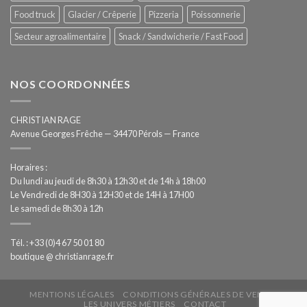
Food truck
Glacier / Crêperie
Pizzeria
Poissonnerie
Secteur agroalimentaire
Snack / Sandwicherie / Fast Food
NOS COORDONNÉES
CHRISTIAN RAGE
Avenue Georges Frêche — 34470 Pérols — France
Horaires :
Du lundi au jeudi de 8h30 à 12h30 et de 14h à 18h00
Le Vendredi de 8H30 à 12H30 et de 14H à 17H00
Le samedi de 8h30 à 12h
Tél. : +33 (0)4 67 50 01 80
boutique @ christianrage.fr
MENTIONS LÉGALES
CONDITIONS GÉNÉRALES DE VENTE
LES UNIVERS MÉTIERS
CONTACT