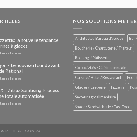
ARTICLES
NOS SOLUTIONS MÉTIER
Architecte / Bureau d'études
Bar /
zzettis: la nouvelle tendance
rines à glaces
Boucherie / Charcuterie / Traiteur
sur
aires fermés
Boulang. / Pâtisserie
Les
Pozzettis:
on – Le nouveau four d’avant
Collectivités / Cuisine centrale
la
de Rational
nouvelle
Cuisine / Hôtel / Restaurant
Food 
sur
aires fermés
tendance
iHexagon
des
Glacier / Crêperie
Pizzeria
Poi
–
– Zitrux Sanitising Process –
vitrines
Le
à
e totale automatisée
Secteur agroalimentaire
nouveau
glaces
sur
aires fermés
four
Snack / Sandwicherie / Fast Food
ZUMEX
d’avant
–
garde
Zitrux
de
Sanitising
Rational
Process
RS MÉTIERS
CONTACT
–