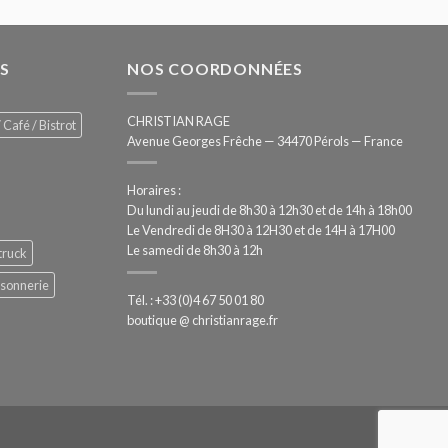
S
NOS COORDONNÉES
CHRISTIAN RAGE
 Café / Bistrot
Avenue Georges Frêche — 34470 Pérols — France
Horaires :
Du lundi au jeudi de 8h30 à 12h30 et de 14h à 18h00
Le Vendredi de 8H30 à 12H30 et de 14H à 17H00
Le samedi de 8h30 à 12h
truck
ssonnerie
Tél. : +33 (0)4 67 50 01 80
boutique @ christianrage.fr