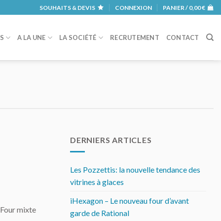
SOUHAITS & DEVIS
CONNEXION
PANIER /
0,00
€
RS
A LA UNE
LA SOCIÉTÉ
RECRUTEMENT
CONTACT
DERNIERS ARTICLES
Les Pozzettis: la nouvelle tendance des
vitrines à glaces
iHexagon – Le nouveau four d’avant
 Four mixte
garde de Rational