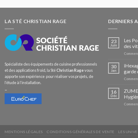
LA STÉ CHRISTIAN RAGE
DERNIERS 
Les Po
23
Juin
des vit
Comment
Spécialiste des équipements de cuisine professionnels
iHexag
30
et des applications froid, la Sté
Christian Rage
vous
Jan
garde 
apporte son expérience pour réaliser vos projets, de
Comment
l’étude à l’installation.
–
ZUMEX 
16
Déc
Hygièn
Comment
MENTIONS LÉGALES
CONDITIONS GÉNÉRALES DE VENTE
LES UNIVE