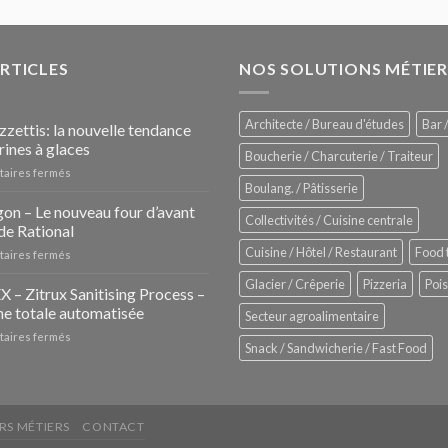
ARTICLES
NOS SOLUTIONS MÉTIER
Architecte / Bureau d'études
Bar /
zzettis: la nouvelle tendance
rines à glaces
Boucherie / Charcuterie / Traiteur
sur
aires fermés
Boulang. / Pâtisserie
Les
Pozzettis:
on – Le nouveau four d’avant
Collectivités / Cuisine centrale
la
de Rational
nouvelle
Cuisine / Hôtel / Restaurant
Food 
sur
aires fermés
tendance
iHexagon
des
Glacier / Crêperie
Pizzeria
Poi
–
– Zitrux Sanitising Process –
vitrines
Le
à
e totale automatisée
Secteur agroalimentaire
nouveau
glaces
sur
aires fermés
four
Snack / Sandwicherie / Fast Food
ZUMEX
d’avant
–
garde
Zitrux
de
Sanitising
Rational
Process
RS MÉTIERS
CONTACT
–