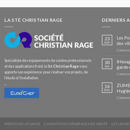
LA STÉ CHRISTIAN RAGE
DERNIERS 
Les Po
23
Juin
des vit
Comment
Spécialiste des équipements de cuisine professionnels
iHexag
30
et des applications froid, la Sté
Christian Rage
vous
Jan
garde 
apporte son expérience pour réaliser vos projets, de
Comment
l’étude à l’installation.
–
ZUMEX 
16
Déc
Hygièn
Comment
MENTIONS LÉGALES
CONDITIONS GÉNÉRALES DE VENTE
LES UNIVE