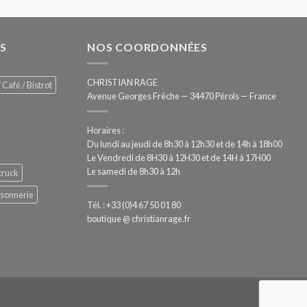
S
NOS COORDONNÉES
CHRISTIAN RAGE
 Café / Bistrot
Avenue Georges Frêche — 34470 Pérols — France
Horaires :
Du lundi au jeudi de 8h30 à 12h30 et de 14h à 18h00
Le Vendredi de 8H30 à 12H30 et de 14H à 17H00
Le samedi de 8h30 à 12h
truck
ssonnerie
Tél. : +33 (0)4 67 50 01 80
boutique @ christianrage.fr