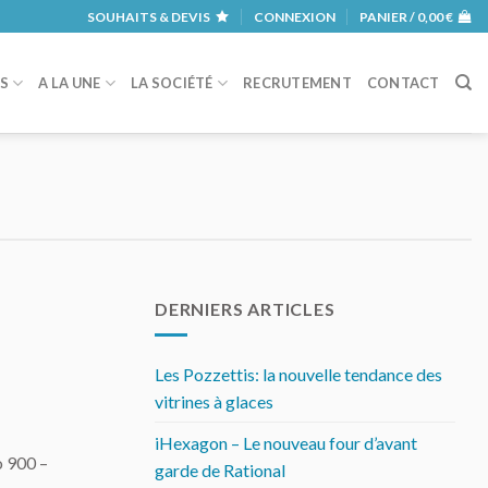
SOUHAITS & DEVIS
CONNEXION
PANIER /
0,00
€
RS
A LA UNE
LA SOCIÉTÉ
RECRUTEMENT
CONTACT
DERNIERS ARTICLES
Les Pozzettis: la nouvelle tendance des
vitrines à glaces
iHexagon – Le nouveau four d’avant
o 900 –
garde de Rational