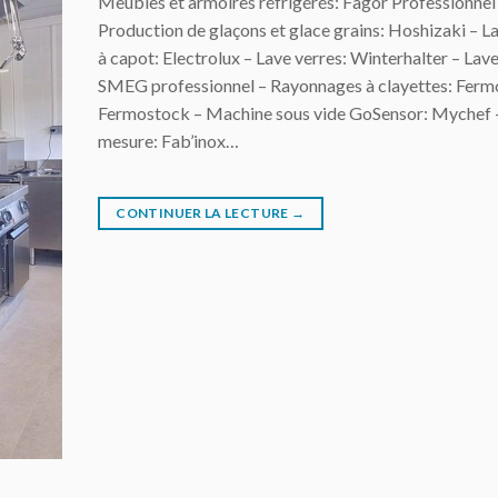
Meubles et armoires réfrigérés: Fagor Professionnel
Production de glaçons et glace grains: Hoshizaki – La
à capot: Electrolux – Lave verres: Winterhalter – Lave
SMEG professionnel – Rayonnages à clayettes: Fer
Fermostock – Machine sous vide GoSensor: Mychef –
mesure: Fab’inox…
CONTINUER LA LECTURE
→