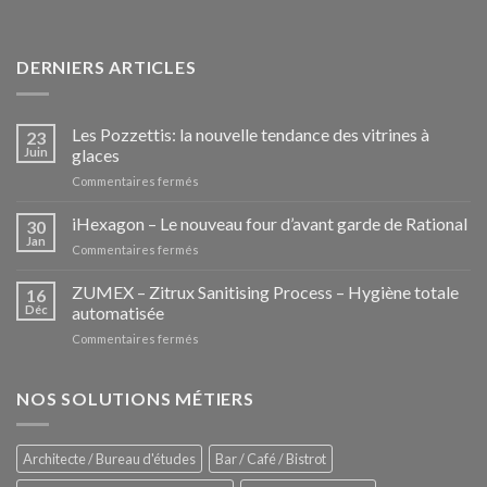
DERNIERS ARTICLES
Les Pozzettis: la nouvelle tendance des vitrines à
23
Juin
glaces
sur
Commentaires fermés
Les
Pozzettis:
iHexagon – Le nouveau four d’avant garde de Rational
30
la
Jan
sur
Commentaires fermés
nouvelle
iHexagon
tendance
–
ZUMEX – Zitrux Sanitising Process – Hygiène totale
des
16
Le
Déc
automatisée
vitrines
nouveau
à
sur
Commentaires fermés
four
glaces
ZUMEX
d’avant
–
garde
Zitrux
NOS SOLUTIONS MÉTIERS
de
Sanitising
Rational
Process
–
Architecte / Bureau d'études
Bar / Café / Bistrot
Hygiène
totale