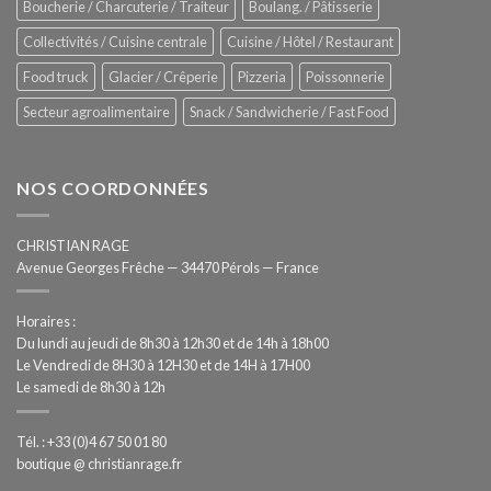
Boucherie / Charcuterie / Traiteur
Boulang. / Pâtisserie
automatisée
Collectivités / Cuisine centrale
Cuisine / Hôtel / Restaurant
Food truck
Glacier / Crêperie
Pizzeria
Poissonnerie
Secteur agroalimentaire
Snack / Sandwicherie / Fast Food
NOS COORDONNÉES
CHRISTIAN RAGE
Avenue Georges Frêche — 34470 Pérols — France
Horaires :
Du lundi au jeudi de 8h30 à 12h30 et de 14h à 18h00
Le Vendredi de 8H30 à 12H30 et de 14H à 17H00
Le samedi de 8h30 à 12h
Tél. : +33 (0)4 67 50 01 80
boutique @ christianrage.fr