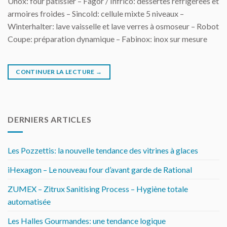
Unox: four pâtissier – Fagor / Infrico: dessertes réfrigérées et
armoires froides – Sincold: cellule mixte 5 niveaux –
Winterhalter: lave vaisselle et lave verres à osmoseur – Robot
Coupe: préparation dynamique – Fabinox: inox sur mesure
CONTINUER LA LECTURE
→
DERNIERS ARTICLES
Les Pozzettis: la nouvelle tendance des vitrines à glaces
iHexagon – Le nouveau four d’avant garde de Rational
ZUMEX – Zitrux Sanitising Process – Hygiène totale
automatisée
Les Halles Gourmandes: une tendance logique