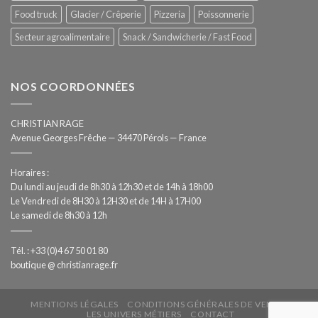
Food truck
Glacier / Crêperie
Pizzeria
Poissonnerie
Secteur agroalimentaire
Snack / Sandwicherie / Fast Food
NOS COORDONNÉES
CHRISTIAN RAGE
Avenue Georges Frêche — 34470 Pérols — France
Horaires :
Du lundi au jeudi de 8h30 à 12h30 et de 14h à 18h00
Le Vendredi de 8H30 à 12H30 et de 14H à 17H00
Le samedi de 8h30 à 12h
Tél. : +33 (0)4 67 50 01 80
boutique @ christianrage.fr
MENTIONS LÉGALES
CONDITIONS GÉNÉRALES DE VENTE
LES UNIVERS MÉTIERS
CONTACT