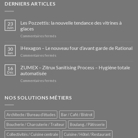
DERNIERS ARTICLES
Les Pozzettis: la nouvelle tendance des vitrines à
23
Juin
glaces
sur
Commentaires fermés
Les
Pozzettis:
iHexagon – Le nouveau four d’avant garde de Rational
30
la
Jan
sur
Commentaires fermés
nouvelle
iHexagon
tendance
–
ZUMEX – Zitrux Sanitising Process – Hygiène totale
des
16
Le
Déc
automatisée
vitrines
nouveau
à
sur
Commentaires fermés
four
glaces
ZUMEX
d’avant
–
garde
Zitrux
NOS SOLUTIONS MÉTIERS
de
Sanitising
Rational
Process
–
Architecte / Bureau d'études
Bar / Café / Bistrot
Hygiène
totale
Boucherie / Charcuterie / Traiteur
Boulang. / Pâtisserie
automatisée
Collectivités / Cuisine centrale
Cuisine / Hôtel / Restaurant