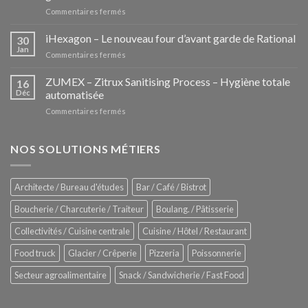
sur
Commentaires fermés
Les
Pozzettis:
iHexagon – Le nouveau four d’avant garde de Rational
30
la
Jan
sur
Commentaires fermés
nouvelle
iHexagon
tendance
–
ZUMEX – Zitrux Sanitising Process – Hygiène totale
des
16
Le
Déc
automatisée
vitrines
nouveau
à
sur
Commentaires fermés
four
glaces
ZUMEX
d’avant
–
garde
Zitrux
NOS SOLUTIONS MÉTIERS
de
Sanitising
Rational
Process
–
Architecte / Bureau d'études
Bar / Café / Bistrot
Hygiène
totale
Boucherie / Charcuterie / Traiteur
Boulang. / Pâtisserie
automatisée
Collectivités / Cuisine centrale
Cuisine / Hôtel / Restaurant
Food truck
Glacier / Crêperie
Pizzeria
Poissonnerie
Secteur agroalimentaire
Snack / Sandwicherie / Fast Food