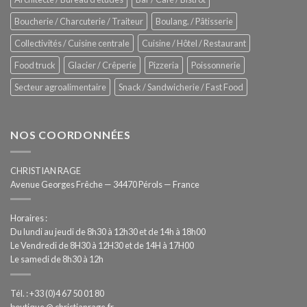
Hygiène
totale
Boucherie / Charcuterie / Traiteur
Boulang. / Pâtisserie
automatisée
Collectivités / Cuisine centrale
Cuisine / Hôtel / Restaurant
Food truck
Glacier / Crêperie
Pizzeria
Poissonnerie
Secteur agroalimentaire
Snack / Sandwicherie / Fast Food
NOS COORDONNÉES
CHRISTIAN RAGE
Avenue Georges Frêche — 34470 Pérols — France
Horaires :
Du lundi au jeudi de 8h30 à 12h30 et de 14h à 18h00
Le Vendredi de 8H30 à 12H30 et de 14H à 17H00
Le samedi de 8h30 à 12h
Tél. : +33 (0)4 67 50 01 80
boutique @ christianrage.fr