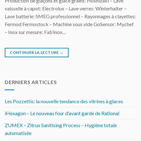
Production de glaçons et glace grains: Hoshizaki – Lave
vaisselle à capot: Electrolux – Lave verres: Winterhalter –
Lave batterie: SMEG professionnel – Rayonnages à clayettes:
Fermod Fermostock – Machine sous vide GoSensor: Mychef
– Inox sur mesure: Fab’inox…
CONTINUER LA LECTURE
→
DERNIERS ARTICLES
Les Pozzettis: la nouvelle tendance des vitrines à glaces
iHexagon – Le nouveau four d’avant garde de Rational
ZUMEX – Zitrux Sanitising Process – Hygiène totale
automatisée