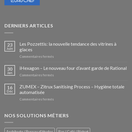
DERNIERS ARTICLES
Les Pozzettis: la nouvelle tendance des vitrines à
23
Juin
glaces
sur
Commentaires fermés
Les
Pozzettis:
iHexagon – Le nouveau four d’avant garde de Rational
30
la
Jan
sur
Commentaires fermés
nouvelle
iHexagon
tendance
–
ZUMEX – Zitrux Sanitising Process – Hygiène totale
des
16
Le
Déc
automatisée
vitrines
nouveau
à
sur
Commentaires fermés
four
glaces
ZUMEX
d’avant
–
garde
Zitrux
NOS SOLUTIONS MÉTIERS
de
Sanitising
Rational
Process
–
Architecte / Bureau d'études
Bar / Café / Bistrot