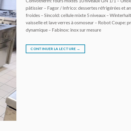
Convotherm: fours mixtes 10 niveaux GN 1/1 – Unox:
pâtissier – Fagor / Infrico: dessertes réfrigérées et a
froides – Sincold: cellule mixte 5 niveaux – Winterhalt
vaisselle et lave verres à osmoseur – Robot Coupe: p
dynamique – Fabinox: inox sur mesure
CONTINUER LA LECTURE
→