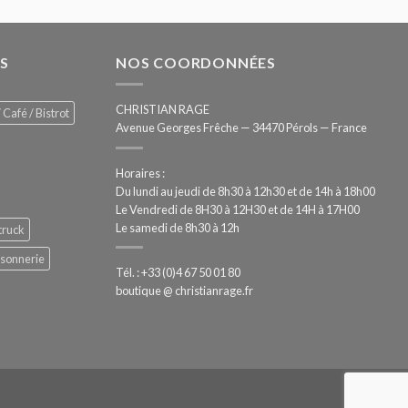
S
NOS COORDONNÉES
CHRISTIAN RAGE
 Café / Bistrot
Avenue Georges Frêche — 34470 Pérols — France
Horaires :
Du lundi au jeudi de 8h30 à 12h30 et de 14h à 18h00
Le Vendredi de 8H30 à 12H30 et de 14H à 17H00
Le samedi de 8h30 à 12h
truck
ssonnerie
Tél. : +33 (0)4 67 50 01 80
boutique @ christianrage.fr