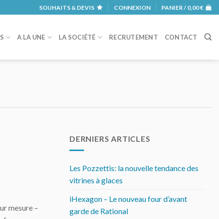
SOUHAITS & DEVIS
CONNEXION
PANIER /
0,00
€
RS
A LA UNE
LA SOCIÉTÉ
RECRUTEMENT
CONTACT
DERNIERS ARTICLES
Les Pozzettis: la nouvelle tendance des
vitrines à glaces
iHexagon – Le nouveau four d’avant
sur mesure –
garde de Rational