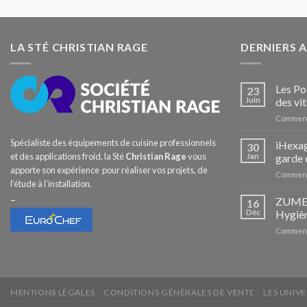
LA STÉ CHRISTIAN RAGE
DERNIERS 
Les Po
23
Juin
des vit
Comment
Spécialiste des équipements de cuisine professionnels
iHexag
30
et des applications froid, la Sté
Christian Rage
vous
Jan
garde 
apporte son expérience pour réaliser vos projets, de
Comment
l’étude à l’installation.
–
ZUMEX 
16
Déc
Hygièn
Comment
MENTIONS LÉGALES
CONDITIONS GÉNÉRALES DE VENTE
LES UNIVE