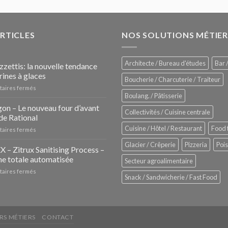
ARTICLES
NOS SOLUTIONS MÉTIER
Architecte / Bureau d'études
Bar /
zzettis: la nouvelle tendance
rines à glaces
Boucherie / Charcuterie / Traiteur
sur
aires fermés
Boulang. / Pâtisserie
Les
Pozzettis:
on – Le nouveau four d’avant
Collectivités / Cuisine centrale
la
de Rational
nouvelle
Cuisine / Hôtel / Restaurant
Food 
sur
aires fermés
tendance
iHexagon
des
Glacier / Crêperie
Pizzeria
Poi
–
– Zitrux Sanitising Process –
vitrines
Le
à
e totale automatisée
Secteur agroalimentaire
nouveau
glaces
sur
aires fermés
four
Snack / Sandwicherie / Fast Food
ZUMEX
d’avant
–
garde
Zitrux
de
Sanitising
Rational
Process
RS MÉTIERS
CONTACT
–