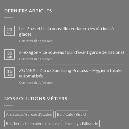
DERNIERS ARTICLES
Les Pozzettis: la nouvelle tendance des vitrines à
23
Juin
glaces
sur
Commentaires fermés
Les
Pozzettis:
iHexagon – Le nouveau four d’avant garde de Rational
30
la
Jan
sur
Commentaires fermés
nouvelle
iHexagon
tendance
–
ZUMEX – Zitrux Sanitising Process – Hygiène totale
des
16
Le
Déc
automatisée
vitrines
nouveau
à
sur
Commentaires fermés
four
glaces
ZUMEX
d’avant
–
garde
Zitrux
NOS SOLUTIONS MÉTIERS
de
Sanitising
Rational
Process
–
Architecte / Bureau d'études
Bar / Café / Bistrot
Hygiène
totale
Boucherie / Charcuterie / Traiteur
Boulang. / Pâtisserie
automatisée