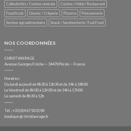
Collectivités / Cuisine centrale
Cuisine / Hôtel / Restaurant
Food truck
Glacier / Crêperie
Pizzeria
Poissonnerie
Secteur agroalimentaire
Snack / Sandwicherie / Fast Food
NOS COORDONNÉES
CHRISTIAN RAGE
Avenue Georges Frêche — 34470 Pérols — France
Horaires :
Du lundi au jeudi de 8h30 à 12h30 et de 14h à 18h00
Le Vendredi de 8H30 à 12H30 et de 14H à 17H00
Le samedi de 8h30 à 12h
Tél. : +33 (0)4 67 50 01 80
boutique @ christianrage.fr