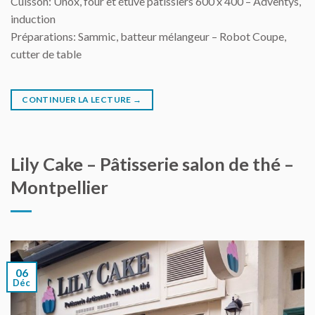
Cuisson: Unox, four et étuve pâtissiers 600 x 400 – Adventys,
induction
Préparations: Sammic, batteur mélangeur – Robot Coupe,
cutter de table
CONTINUER LA LECTURE
→
Lily Cake – Pâtisserie salon de thé –
Montpellier
06
Déc