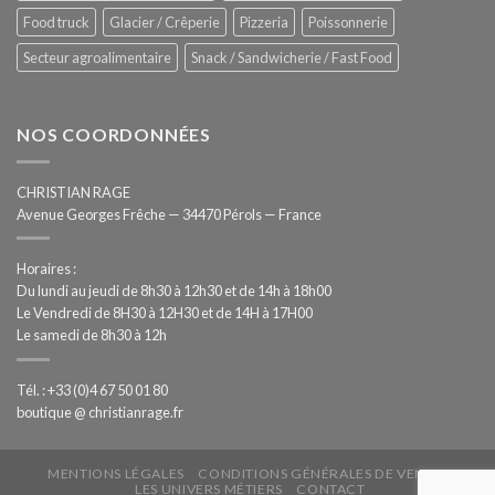
Food truck
Glacier / Crêperie
Pizzeria
Poissonnerie
Secteur agroalimentaire
Snack / Sandwicherie / Fast Food
NOS COORDONNÉES
CHRISTIAN RAGE
Avenue Georges Frêche — 34470 Pérols — France
Horaires :
Du lundi au jeudi de 8h30 à 12h30 et de 14h à 18h00
Le Vendredi de 8H30 à 12H30 et de 14H à 17H00
Le samedi de 8h30 à 12h
Tél. : +33 (0)4 67 50 01 80
boutique @ christianrage.fr
MENTIONS LÉGALES
CONDITIONS GÉNÉRALES DE VENTE
LES UNIVERS MÉTIERS
CONTACT