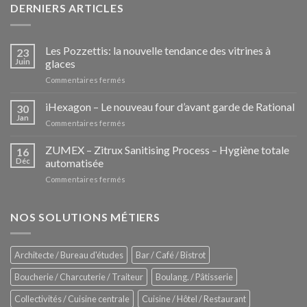
DERNIERS ARTICLES
Les Pozzettis: la nouvelle tendance des vitrines à
23
Juin
glaces
sur
Commentaires fermés
Les
Pozzettis:
iHexagon – Le nouveau four d’avant garde de Rational
30
la
Jan
sur
Commentaires fermés
nouvelle
iHexagon
tendance
–
ZUMEX – Zitrux Sanitising Process – Hygiène totale
des
16
Le
Déc
automatisée
vitrines
nouveau
à
sur
Commentaires fermés
four
glaces
ZUMEX
d’avant
–
garde
Zitrux
NOS SOLUTIONS MÉTIERS
de
Sanitising
Rational
Process
–
Architecte / Bureau d'études
Bar / Café / Bistrot
Hygiène
totale
Boucherie / Charcuterie / Traiteur
Boulang. / Pâtisserie
automatisée
Collectivités / Cuisine centrale
Cuisine / Hôtel / Restaurant