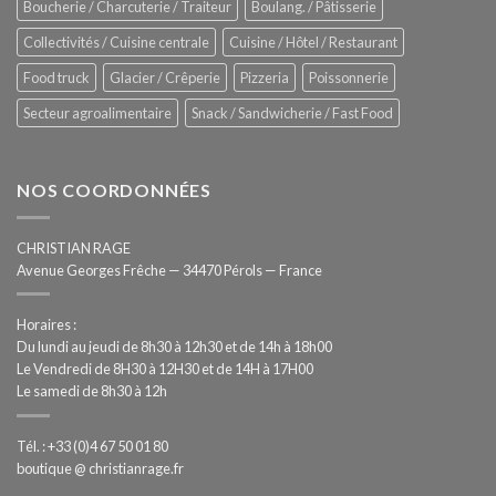
Boucherie / Charcuterie / Traiteur
Boulang. / Pâtisserie
automatisée
Collectivités / Cuisine centrale
Cuisine / Hôtel / Restaurant
Food truck
Glacier / Crêperie
Pizzeria
Poissonnerie
Secteur agroalimentaire
Snack / Sandwicherie / Fast Food
NOS COORDONNÉES
CHRISTIAN RAGE
Avenue Georges Frêche — 34470 Pérols — France
Horaires :
Du lundi au jeudi de 8h30 à 12h30 et de 14h à 18h00
Le Vendredi de 8H30 à 12H30 et de 14H à 17H00
Le samedi de 8h30 à 12h
Tél. : +33 (0)4 67 50 01 80
boutique @ christianrage.fr