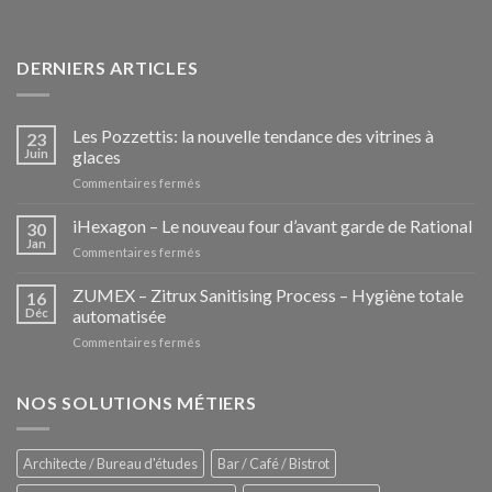
DERNIERS ARTICLES
Les Pozzettis: la nouvelle tendance des vitrines à
23
Juin
glaces
sur
Commentaires fermés
Les
Pozzettis:
iHexagon – Le nouveau four d’avant garde de Rational
30
la
Jan
sur
Commentaires fermés
nouvelle
iHexagon
tendance
–
ZUMEX – Zitrux Sanitising Process – Hygiène totale
des
16
Le
Déc
automatisée
vitrines
nouveau
à
sur
Commentaires fermés
four
glaces
ZUMEX
d’avant
–
garde
Zitrux
NOS SOLUTIONS MÉTIERS
de
Sanitising
Rational
Process
–
Architecte / Bureau d'études
Bar / Café / Bistrot
Hygiène
totale