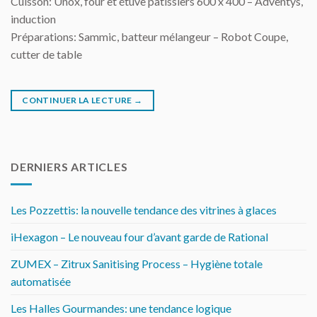
Cuisson: Unox, four et étuve pâtissiers 600 x 400 – Adventys,
induction
Préparations: Sammic, batteur mélangeur – Robot Coupe,
cutter de table
CONTINUER LA LECTURE
→
DERNIERS ARTICLES
Les Pozzettis: la nouvelle tendance des vitrines à glaces
iHexagon – Le nouveau four d’avant garde de Rational
ZUMEX – Zitrux Sanitising Process – Hygiène totale
automatisée
Les Halles Gourmandes: une tendance logique