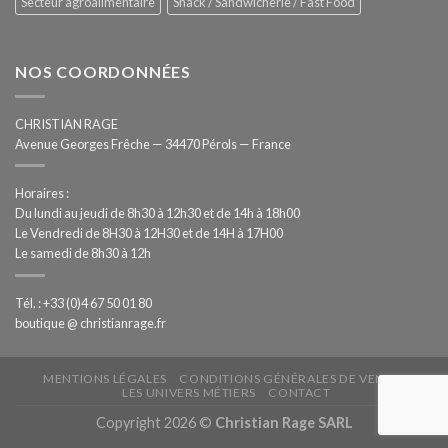
Secteur agroalimentaire
Snack / Sandwicherie / Fast Food
NOS COORDONNÉES
CHRISTIAN RAGE
Avenue Georges Frêche — 34470 Pérols — France
Horaires :
Du lundi au jeudi de 8h30 à 12h30 et de 14h à 18h00
Le Vendredi de 8H30 à 12H30 et de 14H à 17H00
Le samedi de 8h30 à 12h
Tél. : +33 (0)4 67 50 01 80
boutique @ christianrage.fr
MENTIONS LÉGALES
CONDITIONS GÉNÉRALES DE VENTE
LES UNIVERS MÉTIERS
CONTACT
Copyright 2026 ©
Christian Rage SARL