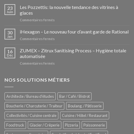
Les Pozzettis: la nouvelle tendance des vitrines à
23
Juin
glaces
sur
Commentaires fermés
Les
Pozzettis:
iHexagon – Le nouveau four d’avant garde de Rational
30
la
Jan
sur
Commentaires fermés
nouvelle
iHexagon
tendance
–
ZUMEX – Zitrux Sanitising Process – Hygiène totale
des
16
Le
Déc
automatisée
vitrines
nouveau
à
sur
Commentaires fermés
four
glaces
ZUMEX
d’avant
–
garde
Zitrux
NOS SOLUTIONS MÉTIERS
de
Sanitising
Rational
Process
–
Architecte / Bureau d'études
Bar / Café / Bistrot
Hygiène
totale
Boucherie / Charcuterie / Traiteur
Boulang. / Pâtisserie
automatisée
Collectivités / Cuisine centrale
Cuisine / Hôtel / Restaurant
Food truck
Glacier / Crêperie
Pizzeria
Poissonnerie