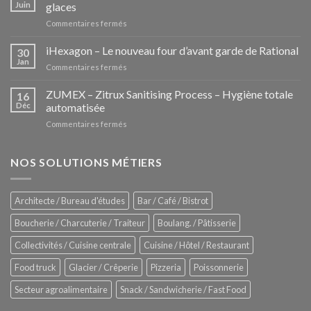
Juin
glaces
sur
Commentaires fermés
Les
Pozzettis:
iHexagon – Le nouveau four d’avant garde de Rational
30
la
Jan
sur
Commentaires fermés
nouvelle
iHexagon
tendance
–
ZUMEX – Zitrux Sanitising Process – Hygiène totale
des
16
Le
Déc
automatisée
vitrines
nouveau
à
sur
Commentaires fermés
four
glaces
ZUMEX
d’avant
–
garde
Zitrux
NOS SOLUTIONS MÉTIERS
de
Sanitising
Rational
Process
–
Architecte / Bureau d'études
Bar / Café / Bistrot
Hygiène
totale
Boucherie / Charcuterie / Traiteur
Boulang. / Pâtisserie
automatisée
Collectivités / Cuisine centrale
Cuisine / Hôtel / Restaurant
Food truck
Glacier / Crêperie
Pizzeria
Poissonnerie
Secteur agroalimentaire
Snack / Sandwicherie / Fast Food