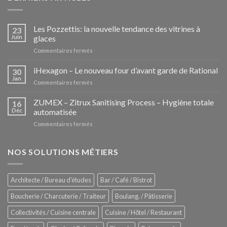
Les Pozzettis: la nouvelle tendance des vitrines à
23
Juin
glaces
sur
Commentaires fermés
Les
Pozzettis:
iHexagon – Le nouveau four d’avant garde de Rational
30
la
Jan
sur
Commentaires fermés
nouvelle
iHexagon
tendance
–
ZUMEX – Zitrux Sanitising Process – Hygiène totale
des
16
Le
Déc
automatisée
vitrines
nouveau
à
sur
Commentaires fermés
four
glaces
ZUMEX
d’avant
–
garde
Zitrux
NOS SOLUTIONS MÉTIERS
de
Sanitising
Rational
Process
–
Architecte / Bureau d'études
Bar / Café / Bistrot
Hygiène
totale
Boucherie / Charcuterie / Traiteur
Boulang. / Pâtisserie
automatisée
Collectivités / Cuisine centrale
Cuisine / Hôtel / Restaurant