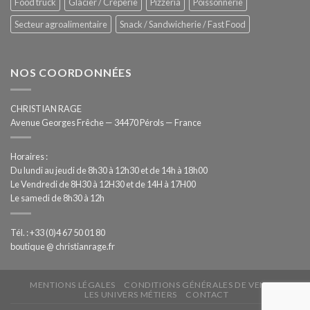
Food truck
Glacier / Crêperie
Pizzeria
Poissonnerie
Secteur agroalimentaire
Snack / Sandwicherie / Fast Food
NOS COORDONNÉES
CHRISTIAN RAGE
Avenue Georges Frêche — 34470 Pérols — France
Horaires :
Du lundi au jeudi de 8h30 à 12h30 et de 14h à 18h00
Le Vendredi de 8H30 à 12H30 et de 14H à 17H00
Le samedi de 8h30 à 12h
Tél. : +33 (0)4 67 50 01 80
boutique @ christianrage.fr
MENTIONS LÉGALES
CONDITIONS GÉNÉRALES DE VENTE
LES UNIVERS MÉTIERS
CONTACT