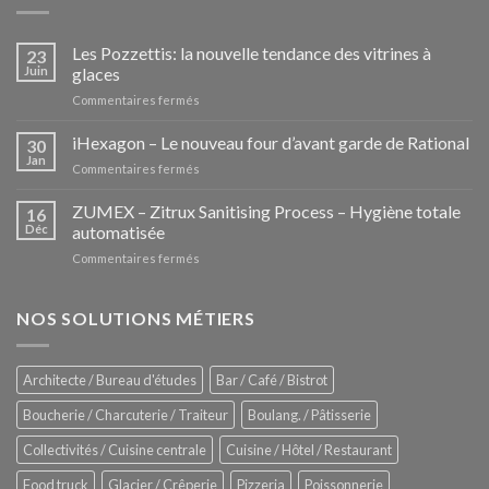
Les Pozzettis: la nouvelle tendance des vitrines à
23
Juin
glaces
sur
Commentaires fermés
Les
Pozzettis:
iHexagon – Le nouveau four d’avant garde de Rational
30
la
Jan
sur
Commentaires fermés
nouvelle
iHexagon
tendance
–
ZUMEX – Zitrux Sanitising Process – Hygiène totale
des
16
Le
Déc
automatisée
vitrines
nouveau
à
sur
Commentaires fermés
four
glaces
ZUMEX
d’avant
–
garde
Zitrux
NOS SOLUTIONS MÉTIERS
de
Sanitising
Rational
Process
–
Architecte / Bureau d'études
Bar / Café / Bistrot
Hygiène
totale
Boucherie / Charcuterie / Traiteur
Boulang. / Pâtisserie
automatisée
Collectivités / Cuisine centrale
Cuisine / Hôtel / Restaurant
Food truck
Glacier / Crêperie
Pizzeria
Poissonnerie