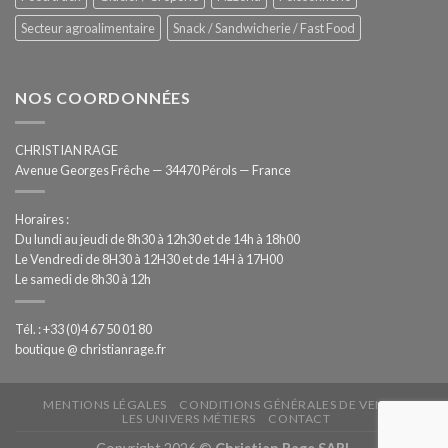
Secteur agroalimentaire
Snack / Sandwicherie / Fast Food
NOS COORDONNÉES
CHRISTIAN RAGE
Avenue Georges Frêche — 34470 Pérols — France
Horaires :
Du lundi au jeudi de 8h30 à 12h30 et de 14h à 18h00
Le Vendredi de 8H30 à 12H30 et de 14H à 17H00
Le samedi de 8h30 à 12h
Tél. : +33 (0)4 67 50 01 80
boutique @ christianrage.fr
MENTIONS LÉGALES
CONDITIONS GÉNÉRALES DE VENTE
LES UNIVERS MÉTIERS
CONTACT