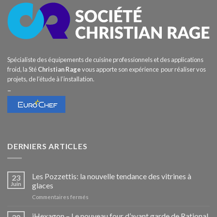
Spécialiste des équipements de cuisine professionnels et des applications
froid, la Sté
Christian Rage
vous apporte son expérience pour réaliser vos
projets, de l’étude à l’installation.
–
DERNIERS ARTICLES
Les Pozzettis: la nouvelle tendance des vitrines à
23
Juin
glaces
sur
Commentaires fermés
Les
Pozzettis:
iHexagon – Le nouveau four d’avant garde de Rational