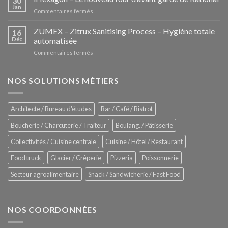
30
la
Jan
sur
Commentaires fermés
nouvelle
iHexagon
tendance
–
ZUMEX – Zitrux Sanitising Process – Hygiène totale
des
16
Le
Déc
automatisée
vitrines
nouveau
à
sur
Commentaires fermés
four
glaces
ZUMEX
d’avant
–
garde
Zitrux
NOS SOLUTIONS MÉTIERS
de
Sanitising
Rational
Process
–
Architecte / Bureau d'études
Bar / Café / Bistrot
Hygiène
totale
Boucherie / Charcuterie / Traiteur
Boulang. / Pâtisserie
automatisée
Collectivités / Cuisine centrale
Cuisine / Hôtel / Restaurant
Food truck
Glacier / Crêperie
Pizzeria
Poissonnerie
Secteur agroalimentaire
Snack / Sandwicherie / Fast Food
NOS COORDONNÉES