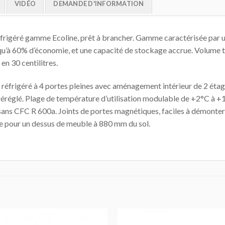
VIDÉO
DEMANDE D'INFORMATION
éfrigéré gamme Ecoline, prêt à brancher. Gamme caractérisée par 
qu’à 60% d’économie, et une capacité de stockage accrue. Volume to
n 30 centilitres.
réfrigéré à 4 portes pleines avec aménagement intérieur de 2 étagè
réréglé. Plage de température d’utilisation modulable de +2°C à 
 sans CFC R 600a. Joints de portes magnétiques, faciles à démonte
e pour un dessus de meuble à 880 mm du sol.