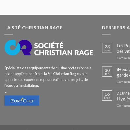
LA STÉ CHRISTIAN RAGE
DERNIERS 
Les Po
23
Juin
des vit
Comment
Spécialiste des équipements de cuisine professionnels
iHexag
30
et des applications froid, la Sté
Christian Rage
vous
Jan
garde 
apporte son expérience pour réaliser vos projets, de
Comment
l’étude à l’installation.
–
ZUMEX 
16
Déc
Hygièn
Comment