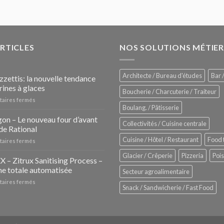
ARTICLES
NOS SOLUTIONS MÉTIER
Architecte / Bureau d'études
Bar /
zzettis: la nouvelle tendance
rines à glaces
Boucherie / Charcuterie / Traiteur
sur
aires fermés
Boulang. / Pâtisserie
Les
Pozzettis:
on – Le nouveau four d’avant
Collectivités / Cuisine centrale
la
de Rational
nouvelle
Cuisine / Hôtel / Restaurant
Food 
sur
aires fermés
tendance
iHexagon
des
Glacier / Crêperie
Pizzeria
Poi
–
– Zitrux Sanitising Process –
vitrines
Le
à
e totale automatisée
Secteur agroalimentaire
nouveau
glaces
sur
aires fermés
four
Snack / Sandwicherie / Fast Food
ZUMEX
d’avant
–
garde
Zitrux
de
Sanitising
Rational
Process