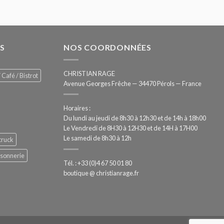
S
NOS COORDONNÉES
CHRISTIAN RAGE
 Café / Bistrot
Avenue Georges Frêche — 34470 Pérols — France
Horaires :
Du lundi au jeudi de 8h30 à 12h30 et de 14h à 18h00
Le Vendredi de 8H30 à 12H30 et de 14H à 17H00
Le samedi de 8h30 à 12h
truck
ssonnerie
Tél. : +33 (0)4 67 50 01 80
boutique @ christianrage.fr