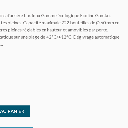
ons d’arrière bar. inox Gamme écologique Ecoline Gamko.
tes pleines. Capacité maximale 722 bouteilles de Ø 60 mm en
gères pleines réglables en hauteur et amovibles par porte.
tatique sur une plage de +2°C/+12°C. Dégivrage automatique
s…
éré Gamko - inox 4 portes
AU PANIER