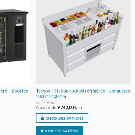
AJOUTER
AJOUTER
AU DEVIS
AU DEVIS
géré – 2 portes
Tecnox – Station cocktail réfrigérée – Longueurs
1000 / 1400 mm
ARRIÈRE BAR
À partir de
9 742,00
€
HT
CHOIX DES OPTIONS
AJOUTER AU DEVIS