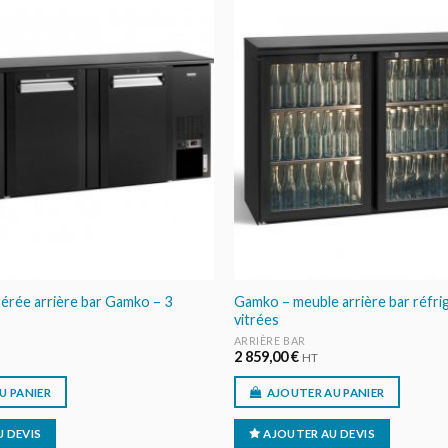
AJOUTER
AU DEVIS
érée arrière bar Gamko – 3
Gamko – meuble arrière bar réfri
vitrées
ARRIÈRE BAR
2 859,00
€
HT
U PANIER
AJOUTER AU PANIER
 DEVIS
AJOUTER AU DEVIS