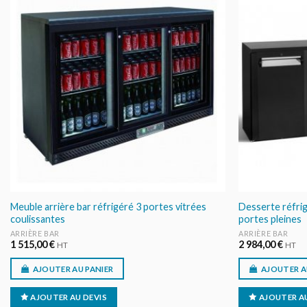
AJOUTER
AU DEVIS
Meuble arrière bar réfrigéré 3 portes vitrées
Desserte réfrig
coulissantes
portes pleines
ARRIÈRE BAR
ARRIÈRE BAR
1 515,00
€
2 984,00
€
HT
HT
AJOUTER AU PANIER
AJOUTER A
AJOUTER AU DEVIS
AJOUTER AU