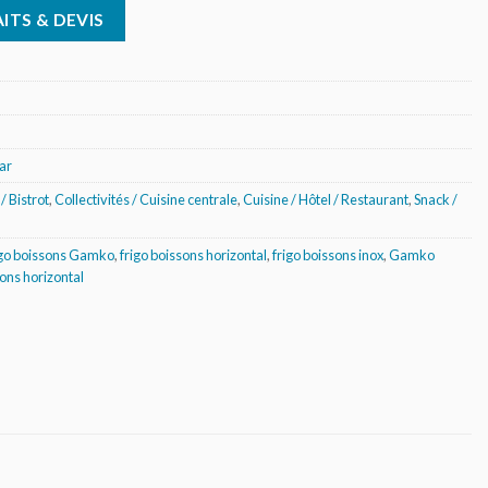
ITS & DEVIS
ar
/ Bistrot
,
Collectivités / Cuisine centrale
,
Cuisine / Hôtel / Restaurant
,
Snack /
igo boissons Gamko
,
frigo boissons horizontal
,
frigo boissons inox
,
Gamko
ons horizontal