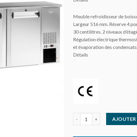
Meuble refroidisseur de boiss
Largeur 516 mm. Réserve 4 por
30 centilitres. 2 niveaux d’éta
Régulation électrique thermos
et évaporation des condensat
Détails
quantité de Arrière bar réfrig
AJOUTER 