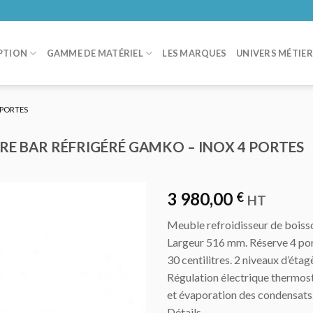
PTION
GAMME DE MATÉRIEL
LES MARQUES
UNIVERS MÉTIE
 PORTES
RE BAR RÉFRIGÉRÉ GAMKO – INOX 4 PORTES
3 980,00
€
HT
Meuble refroidisseur de boiss
AJOUTER
Largeur 516 mm. Réserve 4 por
AU DEVIS
30 centilitres. 2 niveaux d’éta
Régulation électrique thermos
et évaporation des condensat
Détails