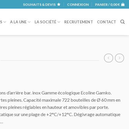
SOUHAITS & DEVIS
CONNEXION
PANIER /
0,00
€
RS
A LA UNE
LA SOCIÉTÉ
RECRUTEMENT
CONTACT
ons d’arrière bar. inox Gamme écologique Ecoline Gamko.
tes pleines. Capacité maximale 722 bouteilles de Ø 60 mm en
gères pleines réglables en hauteur et amovibles par porte.
tatique sur une plage de +2°C/+12°C. Dégivrage automatique
s…