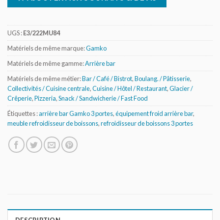
UGS :
E3/222MU84
Matériels de même marque:
Gamko
Matériels de même gamme:
Arrière bar
Matériels de même métier:
Bar / Café / Bistrot
,
Boulang. / Pâtisserie
,
Collectivités / Cuisine centrale
,
Cuisine / Hôtel / Restaurant
,
Glacier /
Crêperie
,
Pizzeria
,
Snack / Sandwicherie / Fast Food
Étiquettes :
arrière bar Gamko 3 portes
,
équipement froid arrière bar
,
meuble refroidisseur de boissons
,
refroidisseur de boissons 3 portes
DESCRIPTION