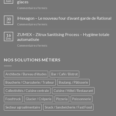
Juin
glaces
sur
Commentaires fermés
Les
Pozzettis:
iHexagon – Le nouveau four d’avant garde de Rational
30
la
Jan
sur
Commentaires fermés
nouvelle
iHexagon
tendance
–
ZUMEX – Zitrux Sanitising Process – Hygiène totale
des
16
Le
Déc
automatisée
vitrines
nouveau
à
sur
Commentaires fermés
four
glaces
ZUMEX
d’avant
–
garde
Zitrux
NOS SOLUTIONS MÉTIERS
de
Sanitising
Rational
Process
–
Architecte / Bureau d'études
Bar / Café / Bistrot
Hygiène
totale
Boucherie / Charcuterie / Traiteur
Boulang. / Pâtisserie
automatisée
Collectivités / Cuisine centrale
Cuisine / Hôtel / Restaurant
Food truck
Glacier / Crêperie
Pizzeria
Poissonnerie
Secteur agroalimentaire
Snack / Sandwicherie / Fast Food