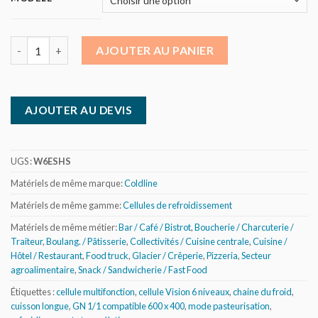
quantité de Coldline Vision - Cellule multifonctions 6 niveaux
AJOUTER AU PANIER
AJOUTER AU DEVIS
UGS :
W6ESHS
Matériels de même marque:
Coldline
Matériels de même gamme:
Cellules de refroidissement
Matériels de même métier:
Bar / Café / Bistrot
,
Boucherie / Charcuterie /
Traiteur
,
Boulang. / Pâtisserie
,
Collectivités / Cuisine centrale
,
Cuisine /
Hôtel / Restaurant
,
Food truck
,
Glacier / Crêperie
,
Pizzeria
,
Secteur
agroalimentaire
,
Snack / Sandwicherie / Fast Food
Étiquettes :
cellule multifonction
,
cellule Vision 6 niveaux
,
chaine du froid
,
cuisson longue
,
GN 1/1 compatible 600 x 400
,
mode pasteurisation
,