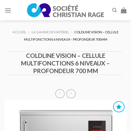
Skip
to
content
ACCUEIL
>
LA GAMME DE MATÉRIEL
>
COLDLINE VISION – CELLULE
MULTIFONCTIONS 6 NIVEAUX – PROFONDEUR 700 MM
COLDLINE VISION – CELLULE
MULTIFONCTIONS 6 NIVEAUX –
PROFONDEUR 700 MM
AJOUTER
AU DEVIS