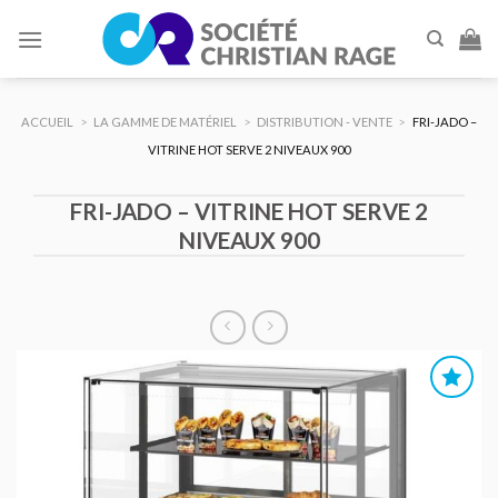
Skip
to
content
ACCUEIL
>
LA GAMME DE MATÉRIEL
>
DISTRIBUTION - VENTE
>
FRI-JADO –
VITRINE HOT SERVE 2 NIVEAUX 900
FRI-JADO – VITRINE HOT SERVE 2
NIVEAUX 900
AJOUTER
AU DEVIS