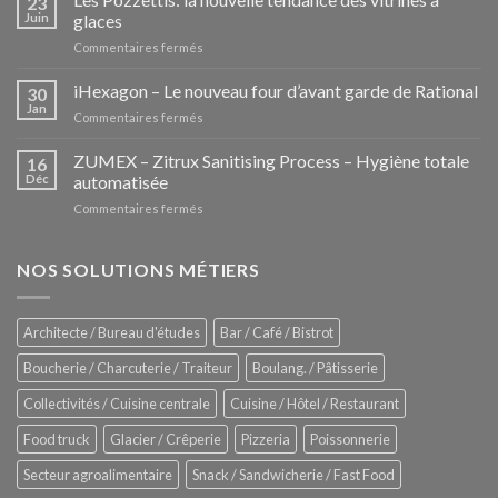
23
Juin
glaces
sur
Commentaires fermés
Les
Pozzettis:
iHexagon – Le nouveau four d’avant garde de Rational
30
la
Jan
sur
Commentaires fermés
nouvelle
iHexagon
tendance
–
ZUMEX – Zitrux Sanitising Process – Hygiène totale
des
16
Le
Déc
automatisée
vitrines
nouveau
à
sur
Commentaires fermés
four
glaces
ZUMEX
d’avant
–
garde
Zitrux
NOS SOLUTIONS MÉTIERS
de
Sanitising
Rational
Process
–
Architecte / Bureau d'études
Bar / Café / Bistrot
Hygiène
totale
Boucherie / Charcuterie / Traiteur
Boulang. / Pâtisserie
automatisée
Collectivités / Cuisine centrale
Cuisine / Hôtel / Restaurant
Food truck
Glacier / Crêperie
Pizzeria
Poissonnerie
Secteur agroalimentaire
Snack / Sandwicherie / Fast Food