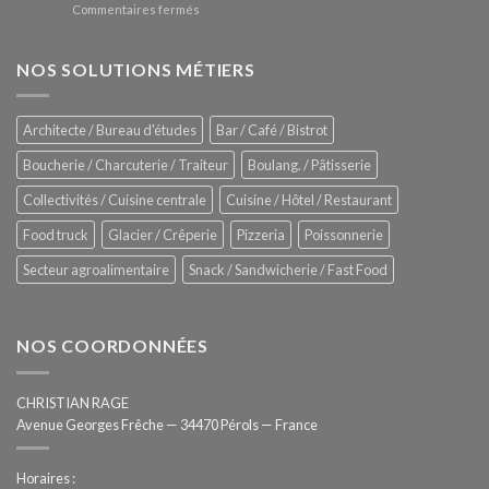
sur
Commentaires fermés
four
glaces
ZUMEX
d’avant
–
garde
Zitrux
NOS SOLUTIONS MÉTIERS
de
Sanitising
Rational
Process
–
Architecte / Bureau d'études
Bar / Café / Bistrot
Hygiène
totale
Boucherie / Charcuterie / Traiteur
Boulang. / Pâtisserie
automatisée
Collectivités / Cuisine centrale
Cuisine / Hôtel / Restaurant
Food truck
Glacier / Crêperie
Pizzeria
Poissonnerie
Secteur agroalimentaire
Snack / Sandwicherie / Fast Food
NOS COORDONNÉES
CHRISTIAN RAGE
Avenue Georges Frêche — 34470 Pérols — France
Horaires :