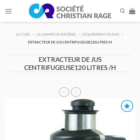
Skip
to
content
ACCUEIL
>
LA GAMME DE MATÉRIEL
>
L'ÉQUIPEMENT DU BAR
>
EXTRACTEUR DE JUS CENTRIFUGEUSE120 LITRES /H
EXTRACTEUR DE JUS
CENTRIFUGEUSE120 LITRES /H
AJOUTER
AU DEVIS