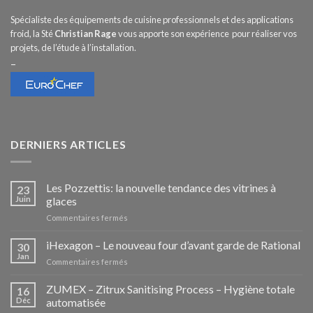
Spécialiste des équipements de cuisine professionnels et des applications
froid, la Sté
Christian Rage
vous apporte son expérience pour réaliser vos
projets, de l’étude à l’installation.
–
DERNIERS ARTICLES
Les Pozzettis: la nouvelle tendance des vitrines à
23
Juin
glaces
sur
Commentaires fermés
Les
Pozzettis:
iHexagon – Le nouveau four d’avant garde de Rational
30
la
Jan
sur
Commentaires fermés
nouvelle
iHexagon
tendance
–
ZUMEX – Zitrux Sanitising Process – Hygiène totale
des
16
Le
Déc
automatisée
vitrines
nouveau
à