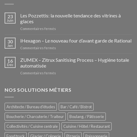
Les Pozzettis: la nouvelle tendance des vitrines à
23
Juin
glaces
sur
Commentaires fermés
Les
Pozzettis:
iHexagon – Le nouveau four d’avant garde de Rational
30
la
Jan
sur
Commentaires fermés
nouvelle
iHexagon
tendance
–
ZUMEX – Zitrux Sanitising Process – Hygiène totale
des
16
Le
Déc
automatisée
vitrines
nouveau
à
sur
Commentaires fermés
four
glaces
ZUMEX
d’avant
–
garde
Zitrux
NOS SOLUTIONS MÉTIERS
de
Sanitising
Rational
Process
–
Architecte / Bureau d'études
Bar / Café / Bistrot
Hygiène
totale
Boucherie / Charcuterie / Traiteur
Boulang. / Pâtisserie
automatisée
Collectivités / Cuisine centrale
Cuisine / Hôtel / Restaurant
Food truck
Glacier / Crêperie
Pizzeria
Poissonnerie