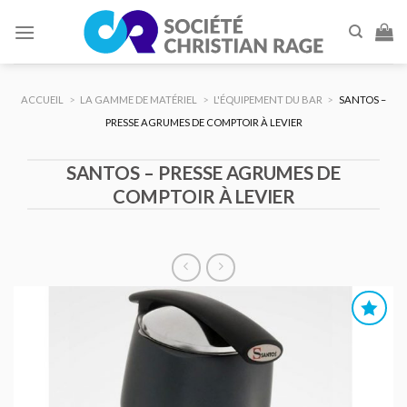
Skip
to
content
ACCUEIL
>
LA GAMME DE MATÉRIEL
>
L'ÉQUIPEMENT DU BAR
>
SANTOS –
PRESSE AGRUMES DE COMPTOIR À LEVIER
SANTOS – PRESSE AGRUMES DE
COMPTOIR À LEVIER
AJOUTER
AU DEVIS