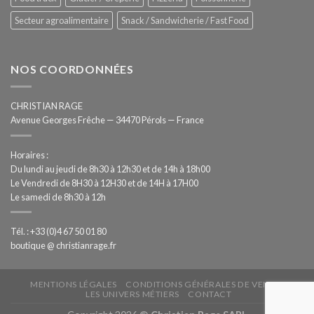
Secteur agroalimentaire
Snack / Sandwicherie / Fast Food
NOS COORDONNÉES
CHRISTIAN RAGE
Avenue Georges Frêche — 34470 Pérols — France
Horaires :
Du lundi au jeudi de 8h30 à 12h30 et de 14h à 18h00
Le Vendredi de 8H30 à 12H30 et de 14H à 17H00
Le samedi de 8h30 à 12h
Tél. : +33 (0)4 67 50 01 80
boutique @ christianrage.fr
MENTIONS LÉGALES
CONDITIONS GÉNÉRALES DE VENTE
LES UNIVERS MÉTIERS
CONTACT