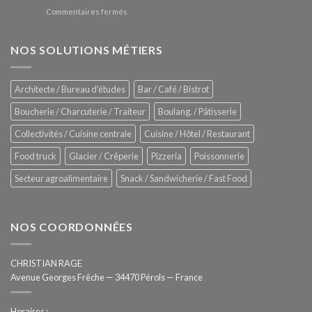
nouveau
à
sur
Commentaires fermés
four
glaces
ZUMEX
d’avant
–
garde
Zitrux
NOS SOLUTIONS MÉTIERS
de
Sanitising
Rational
Process
–
Architecte / Bureau d'études
Bar / Café / Bistrot
Hygiène
totale
Boucherie / Charcuterie / Traiteur
Boulang. / Pâtisserie
automatisée
Collectivités / Cuisine centrale
Cuisine / Hôtel / Restaurant
Food truck
Glacier / Crêperie
Pizzeria
Poissonnerie
Secteur agroalimentaire
Snack / Sandwicherie / Fast Food
NOS COORDONNÉES
CHRISTIAN RAGE
Avenue Georges Frêche — 34470 Pérols — France
Horaires :