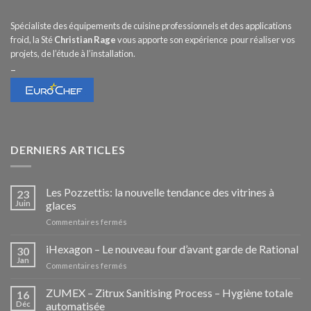
Spécialiste des équipements de cuisine professionnels et des applications
froid, la Sté
Christian Rage
vous apporte son expérience pour réaliser vos
projets, de l’étude à l’installation.
–
DERNIERS ARTICLES
Les Pozzettis: la nouvelle tendance des vitrines à
23
Juin
glaces
sur
Commentaires fermés
Les
Pozzettis:
iHexagon – Le nouveau four d’avant garde de Rational
30
la
Jan
sur
Commentaires fermés
nouvelle
iHexagon
tendance
–
ZUMEX – Zitrux Sanitising Process – Hygiène totale
des
16
Le
Déc
automatisée
vitrines