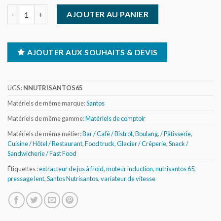
quantité de Santos - Extracteur de jus à pression lente à froid 
AJOUTER AU PANIER
AJOUTER AUX SOUHAITS & DEVIS
UGS :
NNUTRISANTOS65
Matériels de même marque:
Santos
Matériels de même gamme:
Matériels de comptoir
Matériels de même métier:
Bar / Café / Bistrot
,
Boulang. / Pâtisserie
,
Cuisine / Hôtel / Restaurant
,
Food truck
,
Glacier / Crêperie
,
Snack /
Sandwicherie / Fast Food
Étiquettes :
extracteur de jus à froid
,
moteur induction
,
nutrisantos 65
,
pressage lent
,
Santos Nutrisantos
,
variateur de vitesse