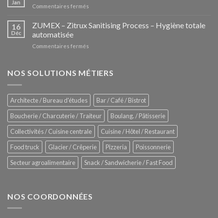
Jan
sur
Commentaires fermés
nouvelle
iHexagon
tendance
–
ZUMEX – Zitrux Sanitising Process – Hygiène totale
des
16
Le
Déc
automatisée
vitrines
nouveau
à
sur
Commentaires fermés
four
glaces
ZUMEX
d’avant
–
garde
Zitrux
NOS SOLUTIONS MÉTIERS
de
Sanitising
Rational
Process
–
Architecte / Bureau d'études
Bar / Café / Bistrot
Hygiène
totale
Boucherie / Charcuterie / Traiteur
Boulang. / Pâtisserie
automatisée
Collectivités / Cuisine centrale
Cuisine / Hôtel / Restaurant
Food truck
Glacier / Crêperie
Pizzeria
Poissonnerie
Secteur agroalimentaire
Snack / Sandwicherie / Fast Food
NOS COORDONNÉES