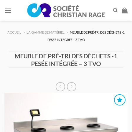
Skip
to
content
ACCUEIL
>
LA GAMME DE MATÉRIEL
>
MEUBLE DE PRÉ-TRI DES DÉCHETS -1
PESÉE INTÉGRÉE – 3 TVO
MEUBLE DE PRÉ-TRI DES DÉCHETS -1
PESÉE INTÉGRÉE – 3 TVO
AJOUTER
AU DEVIS