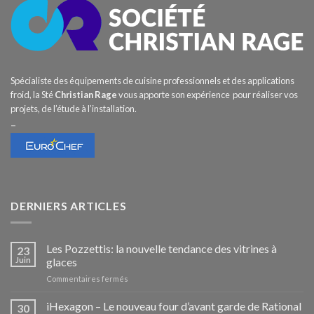
Spécialiste des équipements de cuisine professionnels et des applications
froid, la Sté
Christian Rage
vous apporte son expérience pour réaliser vos
projets, de l’étude à l’installation.
–
DERNIERS ARTICLES
Les Pozzettis: la nouvelle tendance des vitrines à
23
Juin
glaces
sur
Commentaires fermés
Les
Pozzettis:
iHexagon – Le nouveau four d’avant garde de Rational
30
la