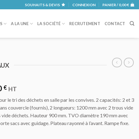
SOUHAITS & DEVIS
CONNEXION
PANIER /
0,00
€
RS
A LA UNE
LA SOCIÉTÉ
RECRUTEMENT
CONTACT
AUX
0
€
HT
r le tri des déchets en salle par les convives. 2 capacités: 2 et 3
ans couvercle (fournis), 2 longueurs: 1200 mm avec 2 trous vide
s vide déchets. Hauteur 900 mm. TVO diamètre 190 mm avec
orte sacs avec guidage. Plateau rayonné à l’avant. Rampe fixe.