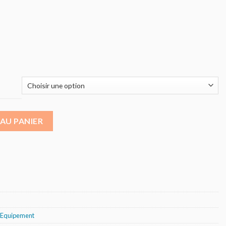
es de pré-tri des déchets centraux
AU PANIER
 Equipement