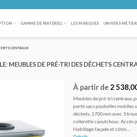
PTION
GAMME DE MATÉRIEL
LES MARQUES
UNIVERS MÉTIE
DÉCHETS CENTRAUX
LLE: MEUBLES DE PRÉ-TRI DES DÉCHETS CENTR
À partir de
2 538,0
Meubles de pré-tri centraux, pou
AJOUTER
porte sacs poubelles mobiles s
AU DEVIS
déchets, 1700 mm avec 3 trou
collerette caoutchouc. Accès p
Habillage façade et côtés…
Détails