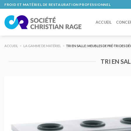
Skip
FROID ET MATÉRIEL DE RESTAURATION PROFESSIONNEL
to
content
ACCUEIL
CONCE
ACCUEIL
>
LA GAMME DE MATÉRIEL
>
TRI EN SALLE: MEUBLES DE PRÉ-TRI DES 
TRI EN SA