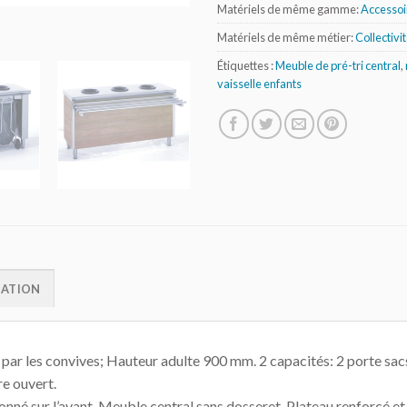
Matériels de même gamme:
Accessoi
Matériels de même métier:
Collectivi
Étiquettes :
Meuble de pré-tri central
,
vaisselle enfants
MATION
le par les convives; Hauteur adulte 900 mm. 2 capacités: 2 porte s
e ouvert.
onné sur l’avant. Meuble central sans dosseret. Plateau renforcé e