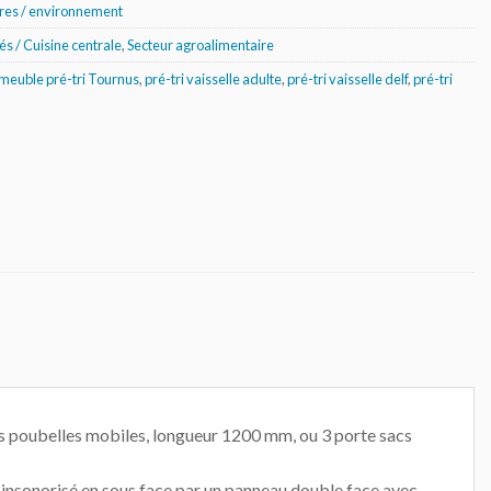
res / environnement
tés / Cuisine centrale
,
Secteur agroalimentaire
meuble pré-tri Tournus
,
pré-tri vaisselle adulte
,
pré-tri vaisselle delf
,
pré-tri
acs poubelles mobiles, longueur 1200 mm, ou 3 porte sacs
t insonorisé en sous face par un panneau double face avec