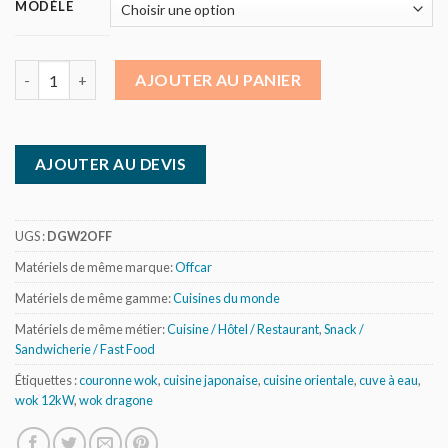
MODÈLE
quantité de Offcar - Cuisinière Wok gaz - 2 feux - Profondeur 
AJOUTER AU PANIER
AJOUTER AU DEVIS
UGS :
DGW2OFF
Matériels de même marque:
Offcar
Matériels de même gamme:
Cuisines du monde
Matériels de même métier:
Cuisine / Hôtel / Restaurant
,
Snack /
Sandwicherie / Fast Food
Étiquettes :
couronne wok
,
cuisine japonaise
,
cuisine orientale
,
cuve à eau
,
wok 12kW
,
wok dragone