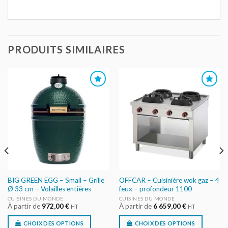
PRODUITS SIMILAIRES
AJOUTER
AJOUTER
AU DEVIS
AU DEVIS
BIG GREEN EGG – Small – Grille
OFFCAR – Cuisinière wok gaz – 4
Ø 33 cm – Volailles entières
feux – profondeur 1100
CUISINES DU MONDE
CUISINES DU MONDE
À partir de
972,00
€
À partir de
6 659,00
€
HT
HT
CHOIX DES OPTIONS
CHOIX DES OPTIONS