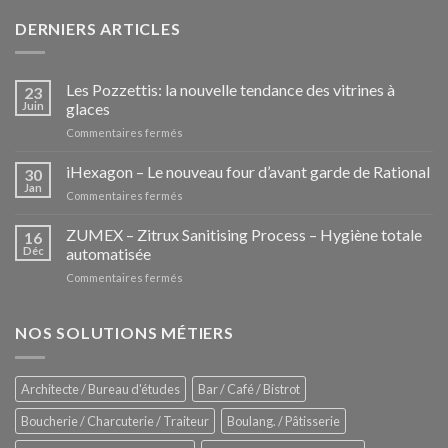
DERNIERS ARTICLES
Les Pozzettis: la nouvelle tendance des vitrines à
23
Juin
glaces
sur
Commentaires fermés
Les
Pozzettis:
iHexagon – Le nouveau four d’avant garde de Rational
30
la
Jan
sur
Commentaires fermés
nouvelle
iHexagon
tendance
–
ZUMEX – Zitrux Sanitising Process – Hygiène totale
des
16
Le
Déc
automatisée
vitrines
nouveau
à
sur
Commentaires fermés
four
glaces
ZUMEX
d’avant
–
garde
Zitrux
NOS SOLUTIONS MÉTIERS
de
Sanitising
Rational
Process
–
Architecte / Bureau d'études
Bar / Café / Bistrot
Hygiène
totale
Boucherie / Charcuterie / Traiteur
Boulang. / Pâtisserie
automatisée