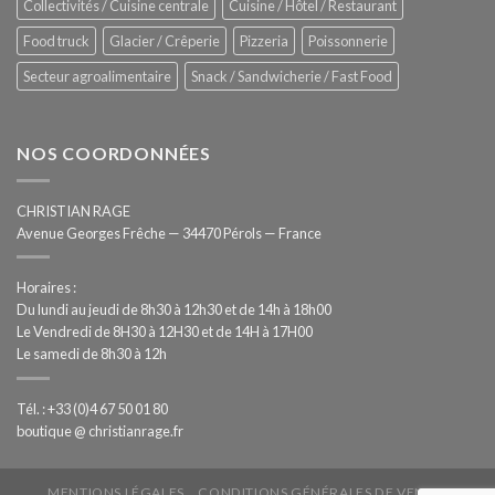
Collectivités / Cuisine centrale
Cuisine / Hôtel / Restaurant
Food truck
Glacier / Crêperie
Pizzeria
Poissonnerie
Secteur agroalimentaire
Snack / Sandwicherie / Fast Food
NOS COORDONNÉES
CHRISTIAN RAGE
Avenue Georges Frêche — 34470 Pérols — France
Horaires :
Du lundi au jeudi de 8h30 à 12h30 et de 14h à 18h00
Le Vendredi de 8H30 à 12H30 et de 14H à 17H00
Le samedi de 8h30 à 12h
Tél. : +33 (0)4 67 50 01 80
boutique @ christianrage.fr
MENTIONS LÉGALES
CONDITIONS GÉNÉRALES DE VENTE