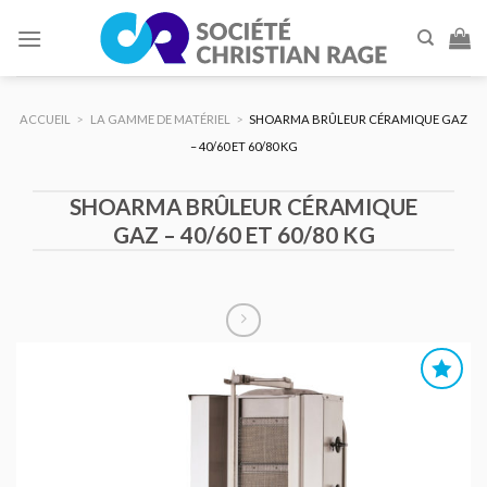
Skip
to
content
ACCUEIL
>
LA GAMME DE MATÉRIEL
>
SHOARMA BRÛLEUR CÉRAMIQUE GAZ
– 40/60 ET 60/80 KG
SHOARMA BRÛLEUR CÉRAMIQUE
GAZ – 40/60 ET 60/80 KG
AJOUTER
AU DEVIS