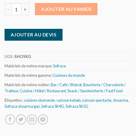
quantité de Shoarma brûleur céramique gaz - 40/60 et 60/80 Kg
AJOUTER AU PANIER
AJOUTER AU DEVIS
UGS :
SHOSKG
Matériels de même marque:
Sofraca
Matériels de même gamme:
Cuisines du monde
Matériels de même métier:
Bar / Café / Bistrot
,
Boucherie / Charcuterie /
Traiteur
,
Cuisine / Hôtel / Restaurant
,
Snack / Sandwicherie / Fast Food
Étiquettes :
cuisines dumonde
,
cuisson kebab
,
cuisson spectacle
,
shoarma
,
Sofraca shoarma gaz
,
Sofraca SK4G
,
Sofraca SK5G