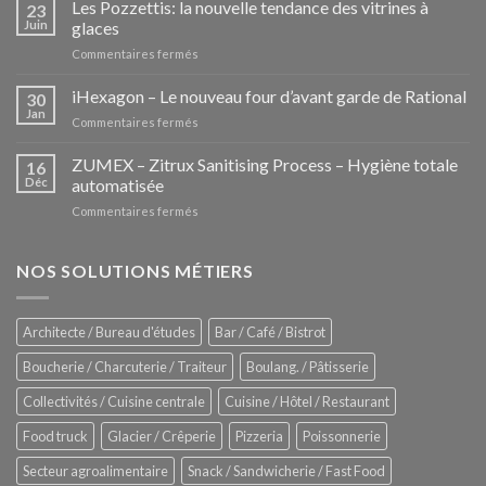
Les Pozzettis: la nouvelle tendance des vitrines à
23
Juin
glaces
sur
Commentaires fermés
Les
Pozzettis:
iHexagon – Le nouveau four d’avant garde de Rational
30
la
Jan
sur
Commentaires fermés
nouvelle
iHexagon
tendance
–
ZUMEX – Zitrux Sanitising Process – Hygiène totale
des
16
Le
Déc
automatisée
vitrines
nouveau
à
sur
Commentaires fermés
four
glaces
ZUMEX
d’avant
–
garde
Zitrux
NOS SOLUTIONS MÉTIERS
de
Sanitising
Rational
Process
–
Architecte / Bureau d'études
Bar / Café / Bistrot
Hygiène
totale
Boucherie / Charcuterie / Traiteur
Boulang. / Pâtisserie
automatisée
Collectivités / Cuisine centrale
Cuisine / Hôtel / Restaurant
Food truck
Glacier / Crêperie
Pizzeria
Poissonnerie
Secteur agroalimentaire
Snack / Sandwicherie / Fast Food