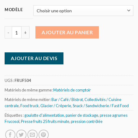
MODÈLE
quantité de Presse agrumes 20/25 fruits minute - panier 4 Kg
AJOUTER AU PANIER
AJOUTER AU DEVIS
UGS :
FRUF504
Matériels de même gamme:
Matériels de comptoir
Matériels de même métier:
Bar / Café / Bistrot
,
Collectivités / Cuisine
centrale
,
Food truck
,
Glacier / Crêperie
,
Snack / Sandwicherie / Fast Food
Étiquettes :
goulotte d'alimentation
,
panier de stockage
,
presse agrumes
Frucosol
,
Presse fruits 25 fruits minute
,
pression contrôlée