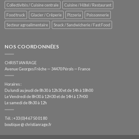
Collectivités / Cuisine centrale
Cuisine / Hôtel / Restaurant
Food truck
Glacier / Crêperie
Pizzeria
Poissonnerie
Secteur agroalimentaire
Snack / Sandwicherie / Fast Food
NOS COORDONNÉES
CHRISTIAN RAGE
Avenue Georges Frêche — 34470 Pérols — France
Horaires :
Du lundi au jeudi de 8h30 à 12h30 et de 14h à 18h00
Le Vendredi de 8H30 à 12H30 et de 14H à 17H00
Le samedi de 8h30 à 12h
Tél. : +33 (0)4 67 50 01 80
boutique @ christianrage.fr