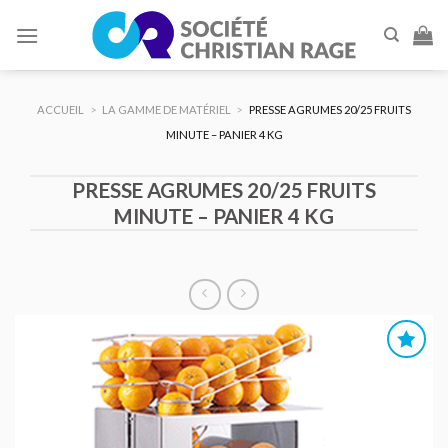
Skip
to
content
ACCUEIL
>
LA GAMME DE MATÉRIEL
>
PRESSE AGRUMES 20/25 FRUITS
MINUTE – PANIER 4 KG
PRESSE AGRUMES 20/25 FRUITS
MINUTE – PANIER 4 KG
AJOUTER
AU DEVIS