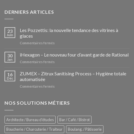
DERNIERS ARTICLES
Les Pozzettis: la nouvelle tendance des vitrines à
23
Juin
glaces
sur
Commentaires fermés
Les
Pozzettis:
iHexagon – Le nouveau four d’avant garde de Rational
30
la
Jan
sur
Commentaires fermés
nouvelle
iHexagon
tendance
–
ZUMEX – Zitrux Sanitising Process – Hygiène totale
des
16
Le
Déc
automatisée
vitrines
nouveau
à
sur
Commentaires fermés
four
glaces
ZUMEX
d’avant
–
garde
Zitrux
NOS SOLUTIONS MÉTIERS
de
Sanitising
Rational
Process
–
Architecte / Bureau d'études
Bar / Café / Bistrot
Hygiène
totale
Boucherie / Charcuterie / Traiteur
Boulang. / Pâtisserie
automatisée