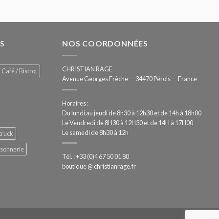
S
NOS COORDONNÉES
CHRISTIAN RAGE
 Café / Bistrot
Avenue Georges Frêche — 34470 Pérols — France
Horaires :
Du lundi au jeudi de 8h30 à 12h30 et de 14h à 18h00
Le Vendredi de 8H30 à 12H30 et de 14H à 17H00
Le samedi de 8h30 à 12h
truck
ssonnerie
Tél. : +33 (0)4 67 50 01 80
boutique @ christianrage.fr