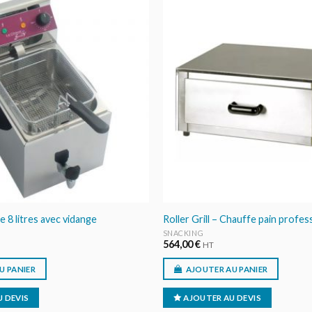
AJOUTER
AU DEVIS
e 8 litres avec vidange
Roller Grill – Chauffe pain profe
SNACKING
564,00
€
HT
U PANIER
AJOUTER AU PANIER
 DEVIS
AJOUTER AU DEVIS