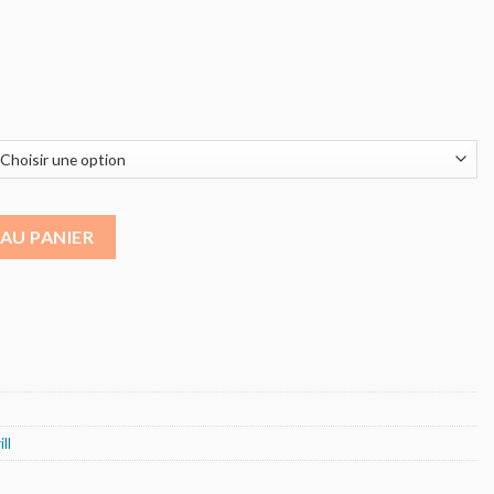
rier simple en fonte
AU PANIER
ill