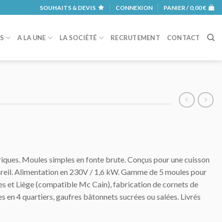
SOUHAITS & DEVIS
CONNEXION
PANIER /
0,00
€
RS
A LA UNE
LA SOCIÉTÉ
RECRUTEMENT
CONTACT
riques. Moules simples en fonte brute. Conçus pour une cuisson
areil. Alimentation en 230V / 1,6 kW. Gamme de 5 moules pour
les et Liège (compatible Mc Cain), fabrication de cornets de
es en 4 quartiers, gaufres bâtonnets sucrées ou salées. Livrés