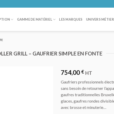
PTION
GAMME DE MATÉRIEL
LES MARQUES
UNIVERS MÉTIE
TE
LLER GRILL – GAUFRIER SIMPLE EN FONTE
754,00
€
HT
Gaufriers professionnels élect
AJOUTER
sans besoin de retourner l’app
AU DEVIS
gaufres traditionnelles Bruxel
glaces, gaufres rondes divisibl
avec brosse et minuterie…