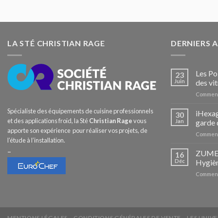
LA STÉ CHRISTIAN RAGE
DERNIERS 
Les Po
23
Juin
des vit
Comment
Spécialiste des équipements de cuisine professionnels
iHexag
30
et des applications froid, la Sté
Christian Rage
vous
Jan
garde 
apporte son expérience pour réaliser vos projets, de
Comment
l’étude à l’installation.
–
ZUMEX 
16
Déc
Hygièn
Comment
MENTIONS LÉGALES
CONDITIONS GÉNÉRALES DE VENTE
LES UNIVE