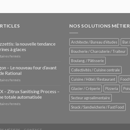
ARTICLES
NOS SOLUTIONS MÉTIER
Architecte / Bureau d'études
Bar /
zzettis: la nouvelle tendance
rines à glaces
Boucherie / Charcuterie / Traiteur
sur
aires fermés
Boulang. / Pâtisserie
Les
Pozzettis:
on – Le nouveau four d’avant
Collectivités / Cuisine centrale
la
de Rational
nouvelle
Cuisine / Hôtel / Restaurant
Food 
sur
aires fermés
tendance
iHexagon
des
Glacier / Crêperie
Pizzeria
Poi
–
– Zitrux Sanitising Process –
vitrines
Le
à
e totale automatisée
Secteur agroalimentaire
nouveau
glaces
sur
aires fermés
four
Snack / Sandwicherie / Fast Food
ZUMEX
d’avant
–
garde
Zitrux
de
Sanitising
Rational
Process
RS MÉTIERS
CONTACT