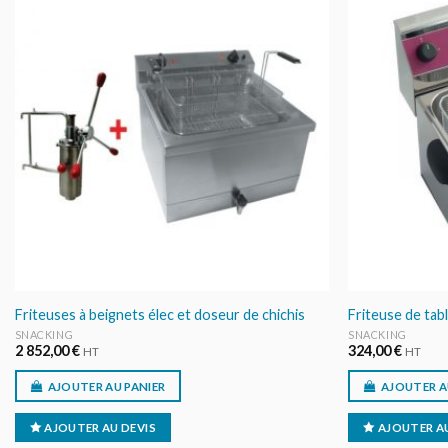
AJOUTER
AU DEVIS
Friteuses à beignets élec et doseur de chichis
Friteuse de tabl
SNACKING
SNACKING
2 852,00
€
324,00
€
HT
HT
AJOUTER AU PANIER
AJOUTER A
AJOUTER AU DEVIS
AJOUTER AU