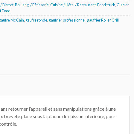
/ Bistrot
,
Boulang. / Pâtisserie
,
Cuisine / Hôtel / Restaurant
,
Food truck
,
Glacier
st Food
gaufre Mc Cain
,
gaufre ronde
,
gaufrier professionnel
,
gaufrier Roller Grill
ans retourner l’appareil et sans manipulations grâce à une
ox breveté placé sous la plaque de cuisson inférieure, pour
contrôle.