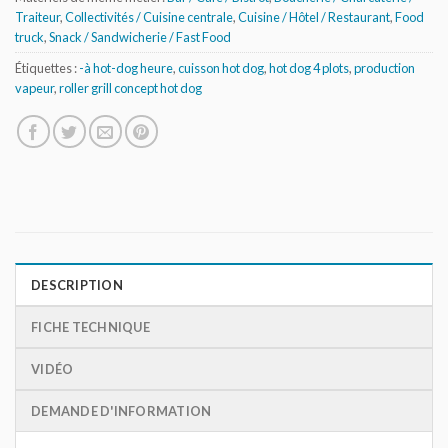
Traiteur
,
Collectivités / Cuisine centrale
,
Cuisine / Hôtel / Restaurant
,
Food
truck
,
Snack / Sandwicherie / Fast Food
Étiquettes :
-à hot-dog heure
,
cuisson hot dog
,
hot dog 4 plots
,
production
vapeur
,
roller grill concept hot dog
DESCRIPTION
FICHE TECHNIQUE
VIDÉO
DEMANDE D'INFORMATION