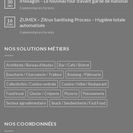
iHexagon – Le nouveau four d’avant garde de Rational
30
la
Jan
sur
Commentaires fermés
nouvelle
iHexagon
tendance
–
ZUMEX – Zitrux Sanitising Process – Hygiène totale
des
16
Le
Déc
automatisée
vitrines
nouveau
à
sur
Commentaires fermés
four
glaces
ZUMEX
d’avant
–
garde
Zitrux
NOS SOLUTIONS MÉTIERS
de
Sanitising
Rational
Process
–
Architecte / Bureau d'études
Bar / Café / Bistrot
Hygiène
totale
Boucherie / Charcuterie / Traiteur
Boulang. / Pâtisserie
automatisée
Collectivités / Cuisine centrale
Cuisine / Hôtel / Restaurant
Food truck
Glacier / Crêperie
Pizzeria
Poissonnerie
Secteur agroalimentaire
Snack / Sandwicherie / Fast Food
NOS COORDONNÉES