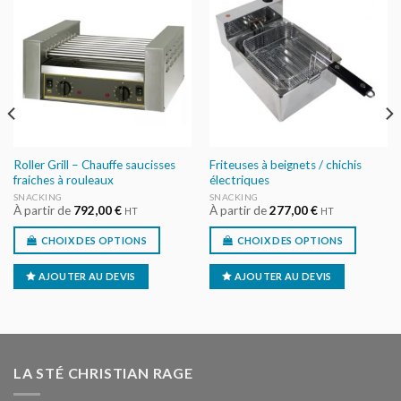
AJOUTER
AJOUTER
AU DEVIS
AU DEVIS
Roller Grill – Chauffe saucisses
Friteuses à beignets / chichis
fraiches à rouleaux
électriques
SNACKING
SNACKING
À partir de
792,00
€
À partir de
277,00
€
HT
HT
CHOIX DES OPTIONS
CHOIX DES OPTIONS
AJOUTER AU DEVIS
AJOUTER AU DEVIS
LA STÉ CHRISTIAN RAGE