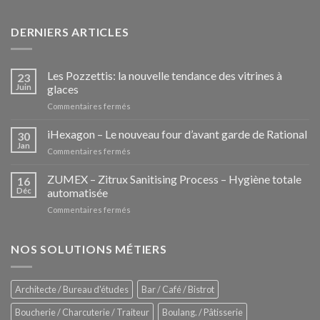
DERNIERS ARTICLES
Les Pozzettis: la nouvelle tendance des vitrines à
23
Juin
glaces
sur
Commentaires fermés
Les
Pozzettis:
iHexagon – Le nouveau four d’avant garde de Rational
30
la
Jan
sur
Commentaires fermés
nouvelle
iHexagon
tendance
–
ZUMEX – Zitrux Sanitising Process – Hygiène totale
des
16
Le
Déc
automatisée
vitrines
nouveau
à
sur
Commentaires fermés
four
glaces
ZUMEX
d’avant
–
garde
Zitrux
NOS SOLUTIONS MÉTIERS
de
Sanitising
Rational
Process
–
Architecte / Bureau d'études
Bar / Café / Bistrot
Hygiène
totale
Boucherie / Charcuterie / Traiteur
Boulang. / Pâtisserie
automatisée