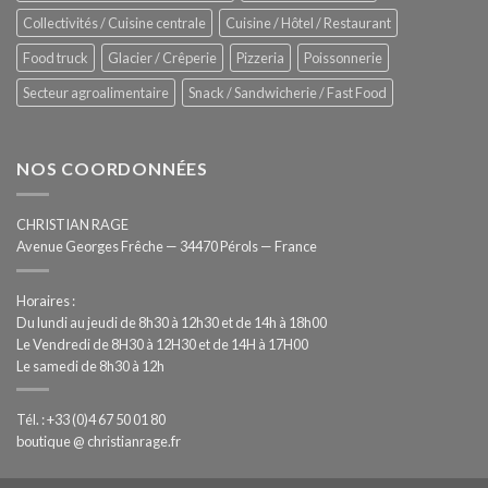
Collectivités / Cuisine centrale
Cuisine / Hôtel / Restaurant
Food truck
Glacier / Crêperie
Pizzeria
Poissonnerie
Secteur agroalimentaire
Snack / Sandwicherie / Fast Food
NOS COORDONNÉES
CHRISTIAN RAGE
Avenue Georges Frêche — 34470 Pérols — France
Horaires :
Du lundi au jeudi de 8h30 à 12h30 et de 14h à 18h00
Le Vendredi de 8H30 à 12H30 et de 14H à 17H00
Le samedi de 8h30 à 12h
Tél. : +33 (0)4 67 50 01 80
boutique @ christianrage.fr