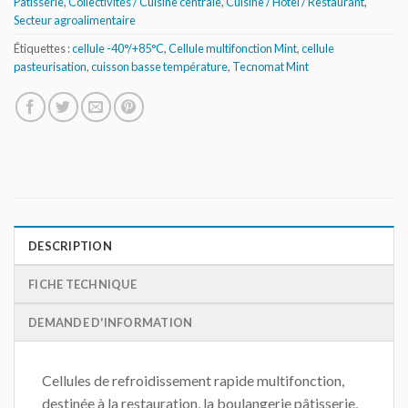
Pâtisserie
,
Collectivités / Cuisine centrale
,
Cuisine / Hôtel / Restaurant
,
Secteur agroalimentaire
Étiquettes :
cellule -40°/+85°C
,
Cellule multifonction Mint
,
cellule
pasteurisation
,
cuisson basse température
,
Tecnomat Mint
DESCRIPTION
FICHE TECHNIQUE
DEMANDE D'INFORMATION
Cellules de refroidissement rapide multifonction,
destinée à la restauration, la boulangerie pâtisserie,