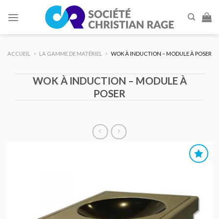
Skip
to
content
ACCUEIL
>
LA GAMME DE MATÉRIEL
>
WOK À INDUCTION – MODULE À POSER
WOK À INDUCTION – MODULE À
POSER
AJOUTER
AU DEVIS