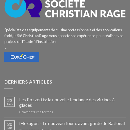
Spécialiste des équipements de cuisine professionnels et des applications
froid, la Sté
Christian Rage
vous apporte son expérience pour réaliser vos
projets, de l’étude à l’installation.
–
DERNIERS ARTICLES
Les Pozzettis: la nouvelle tendance des vitrines à
23
Juin
glaces
sur
Commentaires fermés
Les
Pozzettis:
iHexagon – Le nouveau four d’avant garde de Rational
30
la
Jan
sur