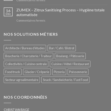
Commentaires fermés
nouvelle
iHexagon
tendance
–
ZUMEX – Zitrux Sanitising Process – Hygiène totale
des
16
Le
Déc
automatisée
vitrines
nouveau
à
sur
Commentaires fermés
four
glaces
ZUMEX
d’avant
–
garde
Zitrux
NOS SOLUTIONS MÉTIERS
de
Sanitising
Rational
Process
–
Architecte / Bureau d'études
Bar / Café / Bistrot
Hygiène
totale
Boucherie / Charcuterie / Traiteur
Boulang. / Pâtisserie
automatisée
Collectivités / Cuisine centrale
Cuisine / Hôtel / Restaurant
Food truck
Glacier / Crêperie
Pizzeria
Poissonnerie
Secteur agroalimentaire
Snack / Sandwicherie / Fast Food
NOS COORDONNÉES
CHRISTIAN RAGE