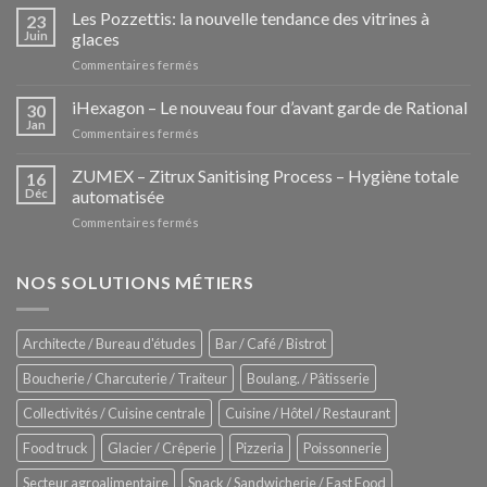
Les Pozzettis: la nouvelle tendance des vitrines à
23
Juin
glaces
sur
Commentaires fermés
Les
Pozzettis:
iHexagon – Le nouveau four d’avant garde de Rational
30
la
Jan
sur
Commentaires fermés
nouvelle
iHexagon
tendance
–
ZUMEX – Zitrux Sanitising Process – Hygiène totale
des
16
Le
Déc
automatisée
vitrines
nouveau
à
sur
Commentaires fermés
four
glaces
ZUMEX
d’avant
–
garde
Zitrux
NOS SOLUTIONS MÉTIERS
de
Sanitising
Rational
Process
–
Architecte / Bureau d'études
Bar / Café / Bistrot
Hygiène
totale
Boucherie / Charcuterie / Traiteur
Boulang. / Pâtisserie
automatisée
Collectivités / Cuisine centrale
Cuisine / Hôtel / Restaurant
Food truck
Glacier / Crêperie
Pizzeria
Poissonnerie
Secteur agroalimentaire
Snack / Sandwicherie / Fast Food