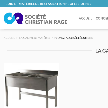
Skip
FROID ET MATÉRIEL DE RESTAURATION PROFESSIONNEL
to
content
ACCUEIL
CONCE
ACCUEIL
>
LA GAMME DE MATÉRIEL
>
PLONGE ADOSSÉE LÉGUMERIE
LA G
AJOUTER
AU DEVIS