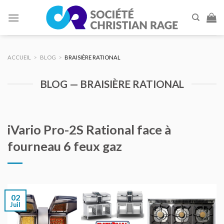
Skip
to
content
ACCUEIL
>
BLOG
>
BRAISIÈRE RATIONAL
BLOG — BRAISIÈRE RATIONAL
iVario Pro-2S Rational face à
fourneau 6 feux gaz
02
Juil