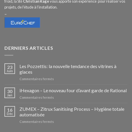
froid, la Sté
Christian Rage
vous apporte son expérience pour réaliser vos
projets, de l’étude à l’installation.
–
DERNIERS ARTICLES
Les Pozzettis: la nouvelle tendance des vitrines à
23
Juin
glaces
sur
Commentaires fermés
Les
Pozzettis:
iHexagon – Le nouveau four d’avant garde de Rational
30
la
Jan
sur
Commentaires fermés
nouvelle
iHexagon
tendance
–
ZUMEX – Zitrux Sanitising Process – Hygiène totale
des
16
Le
Déc
automatisée
vitrines
nouveau
à
sur
Commentaires fermés
four
glaces
ZUMEX
d’avant
–