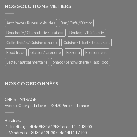
garde
Zitrux
NOS SOLUTIONS MÉTIERS
de
Sanitising
Rational
Process
–
Architecte / Bureau d'études
Bar / Café / Bistrot
Hygiène
totale
Boucherie / Charcuterie / Traiteur
Boulang. / Pâtisserie
automatisée
Collectivités / Cuisine centrale
Cuisine / Hôtel / Restaurant
Food truck
Glacier / Crêperie
Pizzeria
Poissonnerie
Secteur agroalimentaire
Snack / Sandwicherie / Fast Food
NOS COORDONNÉES
CHRISTIAN RAGE
Avenue Georges Frêche — 34470 Pérols — France
Horaires :
Du lundi au jeudi de 8h30 à 12h30 et de 14h à 18h00
Le Vendredi de 8H30 à 12H30 et de 14H à 17H00