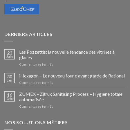
–
DERNIERS ARTICLES
Les Pozzettis: la nouvelle tendance des vitrines à
23
Juin
glaces
sur
Commentaires fermés
Les
Pozzettis:
iHexagon – Le nouveau four d’avant garde de Rational
30
la
Jan
sur
Commentaires fermés
nouvelle
iHexagon
tendance
–
ZUMEX – Zitrux Sanitising Process – Hygiène totale
des
16
Le
Déc
automatisée
vitrines
nouveau
à
sur
Commentaires fermés
four
glaces
ZUMEX
d’avant
–
garde
Zitrux
NOS SOLUTIONS MÉTIERS
de
Sanitising
Rational