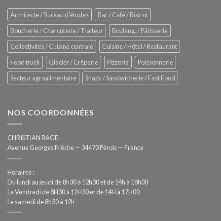
Process
–
Architecte / Bureau d'études
Bar / Café / Bistrot
Hygiène
totale
Boucherie / Charcuterie / Traiteur
Boulang. / Pâtisserie
automatisée
Collectivités / Cuisine centrale
Cuisine / Hôtel / Restaurant
Food truck
Glacier / Crêperie
Pizzeria
Poissonnerie
Secteur agroalimentaire
Snack / Sandwicherie / Fast Food
NOS COORDONNÉES
CHRISTIAN RAGE
Avenue Georges Frêche — 34470 Pérols — France
Horaires :
Du lundi au jeudi de 8h30 à 12h30 et de 14h à 18h00
Le Vendredi de 8H30 à 12H30 et de 14H à 17H00
Le samedi de 8h30 à 12h