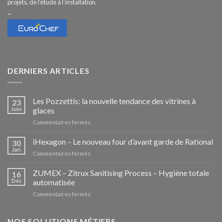
projets, de l’étude à l’installation.
–
DERNIERS ARTICLES
Les Pozzettis: la nouvelle tendance des vitrines à
23
Juin
glaces
sur
Commentaires fermés
Les
Pozzettis:
iHexagon – Le nouveau four d’avant garde de Rational
30
la
Jan
sur
Commentaires fermés
nouvelle
iHexagon
tendance
–
ZUMEX – Zitrux Sanitising Process – Hygiène totale
des
16
Le
Déc
automatisée
vitrines
nouveau
à
sur
Commentaires fermés
four
glaces
ZUMEX
d’avant
–
garde
Zitrux
NOS SOLUTIONS MÉTIERS
de