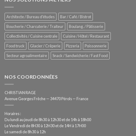
Sanitising
Rational
Process
–
Architecte / Bureau d'études
Bar / Café / Bistrot
Hygiène
totale
Boucherie / Charcuterie / Traiteur
Boulang. / Pâtisserie
automatisée
Collectivités / Cuisine centrale
Cuisine / Hôtel / Restaurant
Food truck
Glacier / Crêperie
Pizzeria
Poissonnerie
Secteur agroalimentaire
Snack / Sandwicherie / Fast Food
NOS COORDONNÉES
CHRISTIAN RAGE
Avenue Georges Frêche — 34470 Pérols — France
Horaires :
Du lundi au jeudi de 8h30 à 12h30 et de 14h à 18h00
Le Vendredi de 8H30 à 12H30 et de 14H à 17H00
Le samedi de 8h30 à 12h