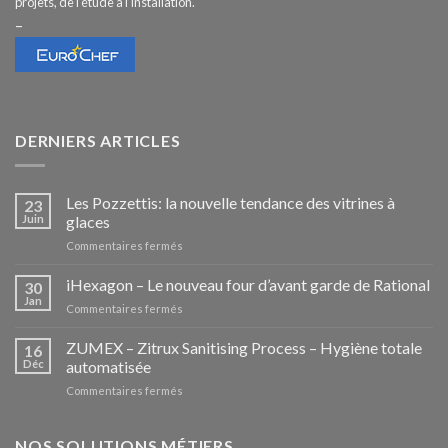
projets, de l’étude à l’installation.
–
DERNIERS ARTICLES
Les Pozzettis: la nouvelle tendance des vitrines à
23
Juin
glaces
sur
Commentaires fermés
Les
Pozzettis:
iHexagon – Le nouveau four d’avant garde de Rational
30
la
Jan
sur
Commentaires fermés
nouvelle
iHexagon
tendance
–
ZUMEX – Zitrux Sanitising Process – Hygiène totale
des
16
Le
Déc
automatisée
vitrines
nouveau
à
sur
Commentaires fermés
four
glaces
ZUMEX
d’avant
–
garde
Zitrux
NOS SOLUTIONS MÉTIERS
de