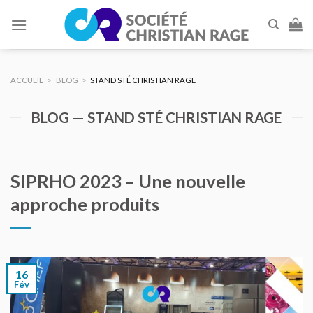
Skip
to
content
ACCUEIL
>
BLOG
>
STAND STÉ CHRISTIAN RAGE
BLOG — STAND STÉ CHRISTIAN RAGE
SIPRHO 2023 – Une nouvelle
approche produits
16
Fév