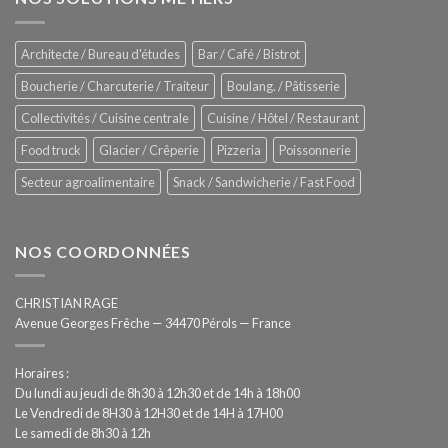
Sanitising
Rational
Process
–
Architecte / Bureau d'études
Bar / Café / Bistrot
Hygiène
totale
Boucherie / Charcuterie / Traiteur
Boulang. / Pâtisserie
automatisée
Collectivités / Cuisine centrale
Cuisine / Hôtel / Restaurant
Food truck
Glacier / Crêperie
Pizzeria
Poissonnerie
Secteur agroalimentaire
Snack / Sandwicherie / Fast Food
NOS COORDONNÉES
CHRISTIAN RAGE
Avenue Georges Frêche — 34470 Pérols — France
Horaires :
Du lundi au jeudi de 8h30 à 12h30 et de 14h à 18h00
Le Vendredi de 8H30 à 12H30 et de 14H à 17H00
Le samedi de 8h30 à 12h