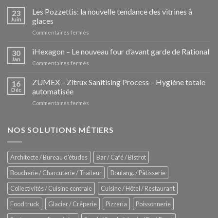
Les Pozzettis: la nouvelle tendance des vitrines à
23
Juin
glaces
sur
Commentaires fermés
Les
Pozzettis:
iHexagon – Le nouveau four d’avant garde de Rational
30
la
Jan
sur
Commentaires fermés
nouvelle
iHexagon
tendance
–
ZUMEX – Zitrux Sanitising Process – Hygiène totale
des
16
Le
Déc
automatisée
vitrines
nouveau
à
sur
Commentaires fermés
four
glaces
ZUMEX
d’avant
–
garde
Zitrux
NOS SOLUTIONS MÉTIERS
de
Sanitising
Rational
Process
–
Architecte / Bureau d'études
Bar / Café / Bistrot
Hygiène
totale
Boucherie / Charcuterie / Traiteur
Boulang. / Pâtisserie
automatisée
Collectivités / Cuisine centrale
Cuisine / Hôtel / Restaurant
Food truck
Glacier / Crêperie
Pizzeria
Poissonnerie