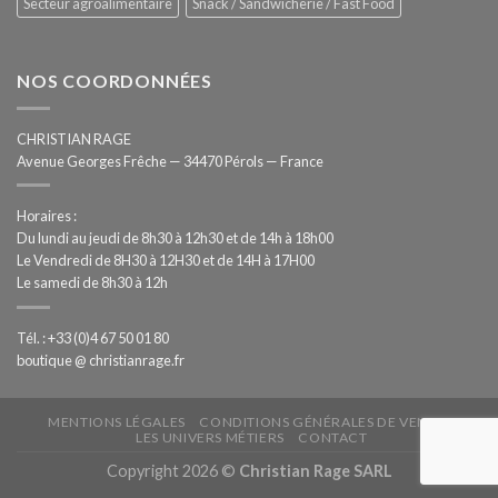
Secteur agroalimentaire
Snack / Sandwicherie / Fast Food
NOS COORDONNÉES
CHRISTIAN RAGE
Avenue Georges Frêche — 34470 Pérols — France
Horaires :
Du lundi au jeudi de 8h30 à 12h30 et de 14h à 18h00
Le Vendredi de 8H30 à 12H30 et de 14H à 17H00
Le samedi de 8h30 à 12h
Tél. : +33 (0)4 67 50 01 80
boutique @ christianrage.fr
MENTIONS LÉGALES
CONDITIONS GÉNÉRALES DE VENTE
LES UNIVERS MÉTIERS
CONTACT
Copyright 2026 ©
Christian Rage SARL