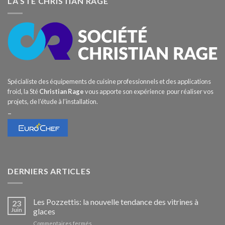
LA STÉ CHRISTIAN RAGE
Spécialiste des équipements de cuisine professionnels et des applications
froid, la Sté
Christian Rage
vous apporte son expérience pour réaliser vos
projets, de l’étude à l’installation.
–
DERNIERS ARTICLES
Les Pozzettis: la nouvelle tendance des vitrines à
23
Juin
glaces
sur
Commentaires fermés