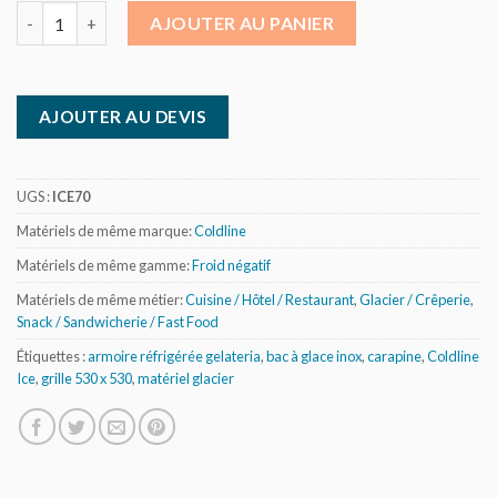
quantité de Coldline ICE - Armoire de conservation spéciale glac
AJOUTER AU PANIER
AJOUTER AU DEVIS
UGS :
ICE70
Matériels de même marque:
Coldline
Matériels de même gamme:
Froid négatif
Matériels de même métier:
Cuisine / Hôtel / Restaurant
,
Glacier / Crêperie
,
Snack / Sandwicherie / Fast Food
Étiquettes :
armoire réfrigérée gelateria
,
bac à glace inox
,
carapine
,
Coldline
Ice
,
grille 530 x 530
,
matériel glacier