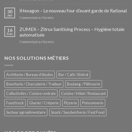
Les
Pozzettis:
iHexagon – Le nouveau four d’avant garde de Rational
30
la
Jan
sur
Commentaires fermés
nouvelle
iHexagon
tendance
–
ZUMEX – Zitrux Sanitising Process – Hygiène totale
des
16
Le
Déc
automatisée
vitrines
nouveau
à
sur
Commentaires fermés
four
glaces
ZUMEX
d’avant
–
garde
Zitrux
NOS SOLUTIONS MÉTIERS
de
Sanitising
Rational
Process
–
Architecte / Bureau d'études
Bar / Café / Bistrot
Hygiène
totale
Boucherie / Charcuterie / Traiteur
Boulang. / Pâtisserie
automatisée
Collectivités / Cuisine centrale
Cuisine / Hôtel / Restaurant
Food truck
Glacier / Crêperie
Pizzeria
Poissonnerie
Secteur agroalimentaire
Snack / Sandwicherie / Fast Food