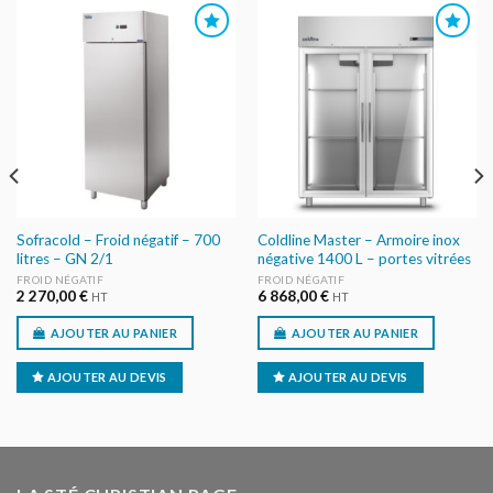
AJOUTER
AJOUTER
AU DEVIS
AU DEVIS
Sofracold – Froid négatif – 700
Coldline Master – Armoire inox
litres – GN 2/1
négative 1400 L – portes vitrées
FROID NÉGATIF
FROID NÉGATIF
2 270,00
€
6 868,00
€
HT
HT
AJOUTER AU PANIER
AJOUTER AU PANIER
AJOUTER AU DEVIS
AJOUTER AU DEVIS