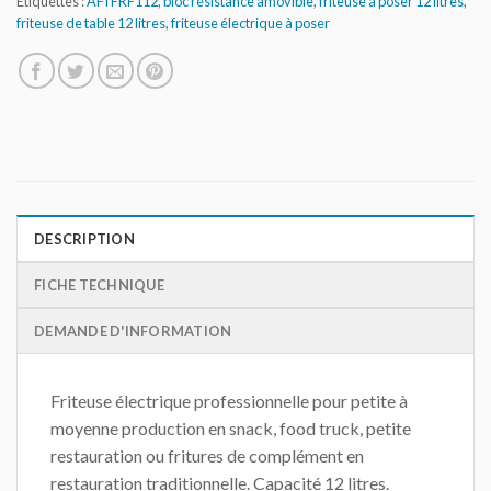
Étiquettes :
AFI FRF112
,
bloc résistance amovible
,
friteuse à poser 12 litres
,
friteuse de table 12 litres
,
friteuse électrique à poser
DESCRIPTION
FICHE TECHNIQUE
DEMANDE D'INFORMATION
Friteuse électrique professionnelle pour petite à
moyenne production en snack, food truck, petite
restauration ou fritures de complément en
restauration traditionnelle. Capacité 12 litres.