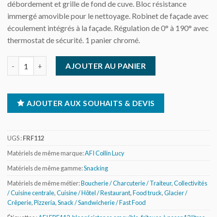
débordement et grille de fond de cuve. Bloc résistance
immergé amovible pour le nettoyage. Robinet de façade avec
écoulement intégrés à la façade. Régulation de 0° à 190° avec
thermostat de sécurité. 1 panier chromé.
quantité de Friteuse de table 12 litres avec robinet de vidange
AJOUTER AU PANIER
AJOUTER AUX SOUHAITS & DEVIS
UGS :
FRF112
Matériels de même marque:
AFI Collin Lucy
Matériels de même gamme:
Snacking
Matériels de même métier:
Boucherie / Charcuterie / Traiteur
,
Collectivités
/ Cuisine centrale
,
Cuisine / Hôtel / Restaurant
,
Food truck
,
Glacier /
Crêperie
,
Pizzeria
,
Snack / Sandwicherie / Fast Food