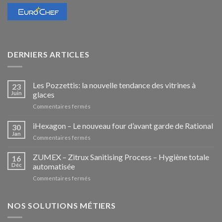
DERNIERS ARTICLES
Les Pozzettis: la nouvelle tendance des vitrines à
23
Juin
glaces
sur
Commentaires fermés
Les
Pozzettis:
iHexagon – Le nouveau four d’avant garde de Rational
30
la
Jan
sur
Commentaires fermés
nouvelle
iHexagon
tendance
–
ZUMEX – Zitrux Sanitising Process – Hygiène totale
des
16
Le
Déc
automatisée
vitrines
nouveau
à
sur
Commentaires fermés
four
glaces
ZUMEX
d’avant
–
garde
Zitrux
NOS SOLUTIONS MÉTIERS
de
Sanitising
Rational
Process