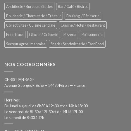
–
Architecte / Bureau d'études
Bar / Café / Bistrot
Hygiène
totale
Boucherie / Charcuterie / Traiteur
Boulang. / Pâtisserie
automatisée
Collectivités / Cuisine centrale
Cuisine / Hôtel / Restaurant
Food truck
Glacier / Crêperie
Pizzeria
Poissonnerie
Secteur agroalimentaire
Snack / Sandwicherie / Fast Food
NOS COORDONNÉES
CHRISTIAN RAGE
Avenue Georges Frêche — 34470 Pérols — France
Horaires :
Du lundi au jeudi de 8h30 à 12h30 et de 14h à 18h00
Le Vendredi de 8H30 à 12H30 et de 14H à 17H00
Le samedi de 8h30 à 12h